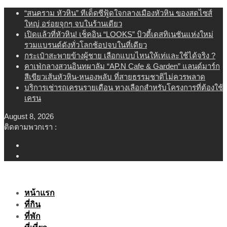
Skip
“สนคราม หัวหิน” ทีเด็ดซีฟู้ดใจกลางเมืองหัวหิน ของสดไซส์
to
ใหญ่ อร่อยจุกๆ จบในร้านเดียว
content
เปิดแล้วที่หัวหิน! เช็คอิน “LOOKS” บิวตี้เดสทิเนชันแห่งใหม่
รวมแบรนด์ดังทั่วโลกช้อปจบในที่เดียว
กระเป๋าสะพายข้างผู้ชาย เลือกแบบไหนให้เท่และใช้ได้จริง ?
คาเฟ่กลางสวนอินทผาลัม “AP.N Cafe & Garden” แลนด์มาร์ก
สีเขียวเส้นหัวหิน-หนองพลับ ที่สายธรรมชาติไม่ควรพลาด
บริการเช่ารถเครนรายเดือน ทางเลือกสำหรับโครงการที่ต้องใช้
เครน
August 8, 2026
ติดตามพวกเรา :
หน้าแรก
ที่กิน
ที่พัก