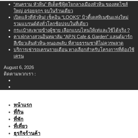
Skip
“สนคราม หัวหิน” ทีเด็ดซีฟู้ดใจกลางเมืองหัวหิน ของสดไซส์
to
ใหญ่ อร่อยจุกๆ จบในร้านเดียว
content
เปิดแล้วที่หัวหิน! เช็คอิน “LOOKS” บิวตี้เดสทิเนชันแห่งใหม่
รวมแบรนด์ดังทั่วโลกช้อปจบในที่เดียว
กระเป๋าสะพายข้างผู้ชาย เลือกแบบไหนให้เท่และใช้ได้จริง ?
คาเฟ่กลางสวนอินทผาลัม “AP.N Cafe & Garden” แลนด์มาร์ก
สีเขียวเส้นหัวหิน-หนองพลับ ที่สายธรรมชาติไม่ควรพลาด
บริการเช่ารถเครนรายเดือน ทางเลือกสำหรับโครงการที่ต้องใช้
เครน
August 6, 2026
ติดตามพวกเรา :
หน้าแรก
ที่กิน
ที่พัก
ที่เที่ยว
ธุรกิจร้านค้า