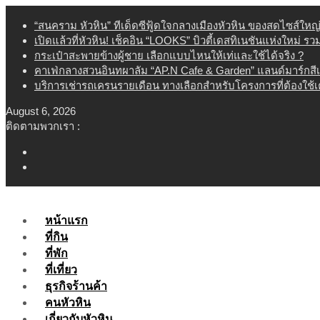
Skip
“สนคราม หัวหิน” ทีเด็ดซีฟู้ดใจกลางเมืองหัวหิน ของสดไซส์ใหญ
to
เปิดแล้วที่หัวหิน! เช็คอิน “LOOKS” บิวตี้เดสทิเนชันแห่งใหม่ ร
content
กระเป๋าสะพายข้างผู้ชาย เลือกแบบไหนให้เท่และใช้ได้จริง ?
คาเฟ่กลางสวนอินทผาลัม “AP.N Cafe & Garden” แลนด์มาร์กสี
บริการเช่ารถเครนรายเดือน ทางเลือกสำหรับโครงการที่ต้องใช้
August 6, 2026
ติดตามพวกเรา :
หน้าแรก
ที่กิน
ที่พัก
ที่เที่ยว
ธุรกิจร้านค้า
คนหัวหิน
เกี่ยวกับหัวหิน