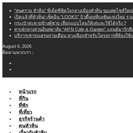
Skip
“สนคราม หัวหิน” ทีเด็ดซีฟู้ดใจกลางเมืองหัวหิน ของสดไซส์ใหญ
to
เปิดแล้วที่หัวหิน! เช็คอิน “LOOKS” บิวตี้เดสทิเนชันแห่งใหม่ ร
content
กระเป๋าสะพายข้างผู้ชาย เลือกแบบไหนให้เท่และใช้ได้จริง ?
คาเฟ่กลางสวนอินทผาลัม “AP.N Cafe & Garden” แลนด์มาร์กสี
บริการเช่ารถเครนรายเดือน ทางเลือกสำหรับโครงการที่ต้องใช้
August 6, 2026
ติดตามพวกเรา :
หน้าแรก
ที่กิน
ที่พัก
ที่เที่ยว
ธุรกิจร้านค้า
คนหัวหิน
เกี่ยวกับหัวหิน