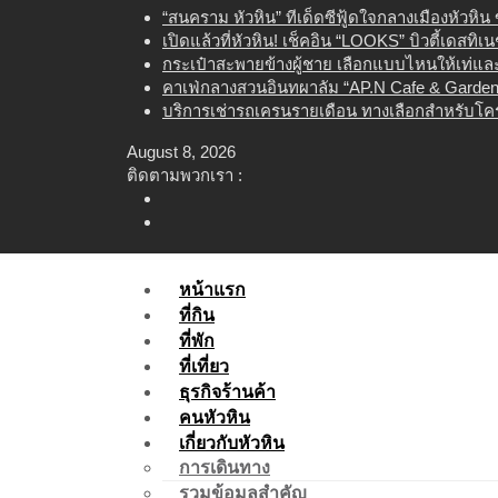
Skip
“สนคราม หัวหิน” ทีเด็ดซีฟู้ดใจกลางเมืองหัวหิ
to
เปิดแล้วที่หัวหิน! เช็คอิน “LOOKS” บิวตี้เดสทิ
content
กระเป๋าสะพายข้างผู้ชาย เลือกแบบไหนให้เท่และใ
คาเฟ่กลางสวนอินทผาลัม “AP.N Cafe & Garden”
บริการเช่ารถเครนรายเดือน ทางเลือกสำหรับโคร
August 8, 2026
ติดตามพวกเรา :
หน้าแรก
ที่กิน
ที่พัก
ที่เที่ยว
ธุรกิจร้านค้า
คนหัวหิน
เกี่ยวกับหัวหิน
การเดินทาง
รวมข้อมูลสำคัญ