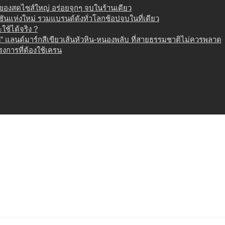
น ของสดไซส์ใหญ่ อร่อยจุกๆ จบในร้านเดียว
เนชันแห่งใหม่ รวมแบรนด์ดังทั่วโลกช้อปจบในที่เดียว
ช้ได้จริง ?
 แลนด์มาร์กสีเขียวเส้นหัวหิน-หนองพลับ ที่สายธรรมชาติไม่ควรพลาด
งการที่ต้องใช้เครน