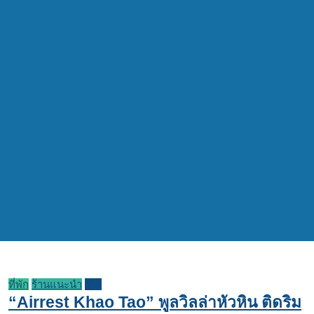
ที่พัก
ร้านแนะนำ
รีวิว
“Airrest Khao Tao” พูลวิลล่าหัวหิน ติดริม