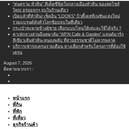
Skip
“สนคราม หัวหิน” ทีเด็ดซีฟู้ดใจกลางเมืองหัวหิน ของสดไซส์
to
ใหญ่ อร่อยจุกๆ จบในร้านเดียว
content
เปิดแล้วที่หัวหิน! เช็คอิน “LOOKS” บิวตี้เดสทิเนชันแห่งใหม่
รวมแบรนด์ดังทั่วโลกช้อปจบในที่เดียว
กระเป๋าสะพายข้างผู้ชาย เลือกแบบไหนให้เท่และใช้ได้จริง ?
คาเฟ่กลางสวนอินทผาลัม “AP.N Cafe & Garden” แลนด์มาร์ก
สีเขียวเส้นหัวหิน-หนองพลับ ที่สายธรรมชาติไม่ควรพลาด
บริการเช่ารถเครนรายเดือน ทางเลือกสำหรับโครงการที่ต้องใช้
เครน
August 7, 2026
ติดตามพวกเรา :
หน้าแรก
ที่กิน
ที่พัก
ที่เที่ยว
ธุรกิจร้านค้า