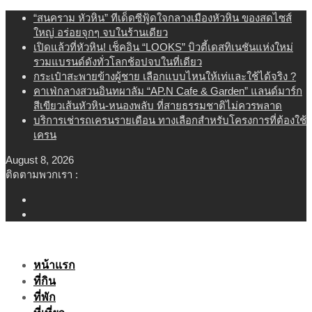
Skip
“สนคราม หัวหิน” ทีเด็ดซีฟู้ดใจกลางเมืองหัวหิน ของสดไซส์
to
ใหญ่ อร่อยจุกๆ จบในร้านเดียว
content
เปิดแล้วที่หัวหิน! เช็คอิน “LOOKS” บิวตี้เดสทิเนชันแห่งใหม่
รวมแบรนด์ดังทั่วโลกช้อปจบในที่เดียว
กระเป๋าสะพายข้างผู้ชาย เลือกแบบไหนให้เท่และใช้ได้จริง ?
คาเฟ่กลางสวนอินทผาลัม “AP.N Cafe & Garden” แลนด์มาร์ก
สีเขียวเส้นหัวหิน-หนองพลับ ที่สายธรรมชาติไม่ควรพลาด
บริการเช่ารถเครนรายเดือน ทางเลือกสำหรับโครงการที่ต้องใช้
เครน
August 8, 2026
ติดตามพวกเรา :
หน้าแรก
ที่กิน
ที่พัก