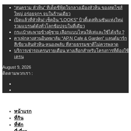
Skip
“สนคราม หัวหิน” ทีเด็ดซีฟู้ดใจกลางเมืองหัวหิน ของสดไซส์
to
ใหญ่ อร่อยจุกๆ จบในร้านเดียว
content
เปิดแล้วที่หัวหิน! เช็คอิน “LOOKS” บิวตี้เดสทิเนชันแห่งใหม่
รวมแบรนด์ดังทั่วโลกช้อปจบในที่เดียว
กระเป๋าสะพายข้างผู้ชาย เลือกแบบไหนให้เท่และใช้ได้จริง ?
คาเฟ่กลางสวนอินทผาลัม “AP.N Cafe & Garden” แลนด์มาร์ก
สีเขียวเส้นหัวหิน-หนองพลับ ที่สายธรรมชาติไม่ควรพลาด
บริการเช่ารถเครนรายเดือน ทางเลือกสำหรับโครงการที่ต้องใช้
เครน
August 9, 2026
ติดตามพวกเรา :
หน้าแรก
ที่กิน
ที่พัก