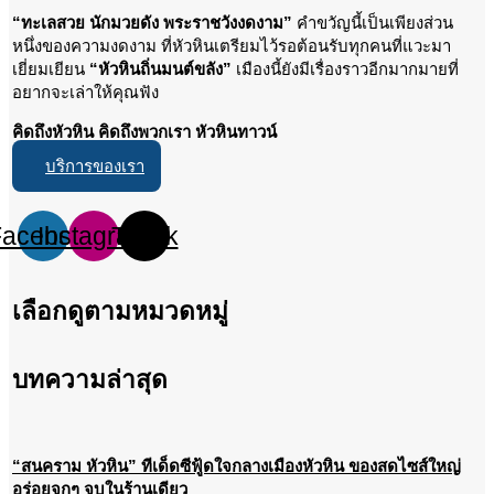
“ทะเลสวย นักมวยดัง พระราชวังงดงาม”
คำขวัญนี้เป็นเพียงส่วน
หนึ่งของความงดงาม ที่หัวหินเตรียมไว้รอต้อนรับทุกคนที่แวะมา
เยี่ยมเยียน
“หัวหินถิ่นมนต์ขลัง”
เมืองนี้ยังมีเรื่องราวอีกมากมายที่
อยากจะเล่าให้คุณฟัง
คิดถึงหัวหิน คิดถึงพวกเรา หัวหินทาวน์
บริการของเรา
Facebook
Instagram
Tiktok
เลือกดูตามหมวดหมู่
บทความล่าสุด
“สนคราม หัวหิน” ทีเด็ดซีฟู้ดใจกลางเมืองหัวหิน ของสดไซส์ใหญ่
อร่อยจุกๆ จบในร้านเดียว