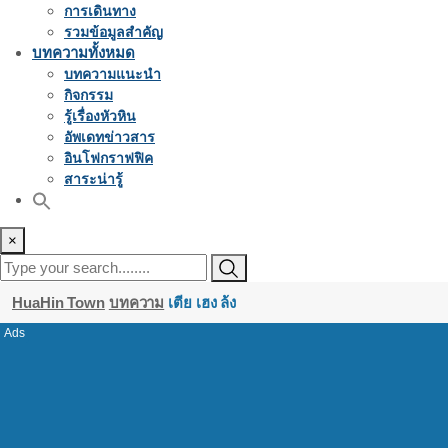
การเดินทาง
รวมข้อมูลสำคัญ
บทความทั้งหมด
บทความแนะนำ
กิจกรรม
รู้เรื่องหัวหิน
อัพเดทข่าวสาร
อินโฟกราฟฟิค
สาระน่ารู้
×
HuaHin Town
บทความ
เตีย เฮง ล้ง