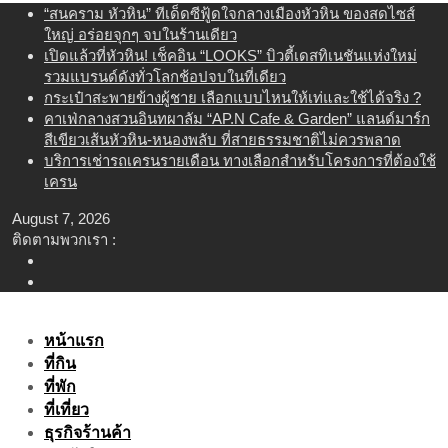
Skip
“สนคราม หัวหิน” ทีเด็ดซีฟู้ดใจกลางเมืองหัวหิน ของสดไซส์
to
ใหญ่ อร่อยจุกๆ จบในร้านเดียว
content
เปิดแล้วที่หัวหิน! เช็คอิน “LOOKS” บิวตี้เดสทิเนชันแห่งใหม่
รวมแบรนด์ดังทั่วโลกช้อปจบในที่เดียว
กระเป๋าสะพายข้างผู้ชาย เลือกแบบไหนให้เท่และใช้ได้จริง ?
คาเฟ่กลางสวนอินทผาลัม “AP.N Cafe & Garden” แลนด์มาร์ก
สีเขียวเส้นหัวหิน-หนองพลับ ที่สายธรรมชาติไม่ควรพลาด
บริการเช่ารถเครนรายเดือน ทางเลือกสำหรับโครงการที่ต้องใช้
เครน
August 7, 2026
ติดตามพวกเรา :
หน้าแรก
ที่กิน
ที่พัก
ที่เที่ยว
ธุรกิจร้านค้า