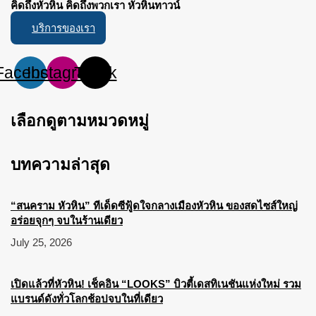
คิดถึงหัวหิน คิดถึงพวกเรา หัวหินทาวน์
บริการของเรา
Facebook
Instagram
Tiktok
เลือกดูตามหมวดหมู่
บทความล่าสุด
“สนคราม หัวหิน” ทีเด็ดซีฟู้ดใจกลางเมืองหัวหิน ของสดไซส์ใหญ่
อร่อยจุกๆ จบในร้านเดียว
July 25, 2026
เปิดแล้วที่หัวหิน! เช็คอิน “LOOKS” บิวตี้เดสทิเนชันแห่งใหม่ รวม
แบรนด์ดังทั่วโลกช้อปจบในที่เดียว