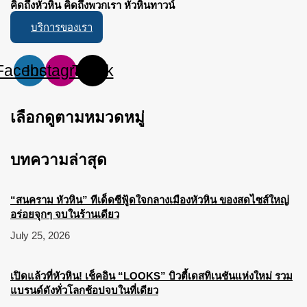
คิดถึงหัวหิน คิดถึงพวกเรา หัวหินทาวน์
บริการของเรา
Facebook
Instagram
Tiktok
เลือกดูตามหมวดหมู่
บทความล่าสุด
“สนคราม หัวหิน” ทีเด็ดซีฟู้ดใจกลางเมืองหัวหิน ของสดไซส์ใหญ่
อร่อยจุกๆ จบในร้านเดียว
July 25, 2026
เปิดแล้วที่หัวหิน! เช็คอิน “LOOKS” บิวตี้เดสทิเนชันแห่งใหม่ รวม
แบรนด์ดังทั่วโลกช้อปจบในที่เดียว