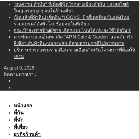
Skip
“สนคราม หัวหิน” ทีเด็ดซีฟู้ดใจกลางเมืองหัวหิน ของสดไซส์
to
ใหญ่ อร่อยจุกๆ จบในร้านเดียว
content
เปิดแล้วที่หัวหิน! เช็คอิน “LOOKS” บิวตี้เดสทิเนชันแห่งใหม่
รวมแบรนด์ดังทั่วโลกช้อปจบในที่เดียว
กระเป๋าสะพายข้างผู้ชาย เลือกแบบไหนให้เท่และใช้ได้จริง ?
คาเฟ่กลางสวนอินทผาลัม “AP.N Cafe & Garden” แลนด์มาร์ก
สีเขียวเส้นหัวหิน-หนองพลับ ที่สายธรรมชาติไม่ควรพลาด
บริการเช่ารถเครนรายเดือน ทางเลือกสำหรับโครงการที่ต้องใช้
เครน
August 9, 2026
ติดตามพวกเรา :
หน้าแรก
ที่กิน
ที่พัก
ที่เที่ยว
ธุรกิจร้านค้า