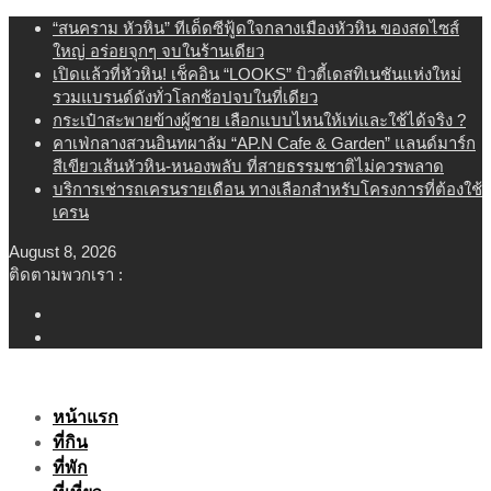
Skip
“สนคราม หัวหิน” ทีเด็ดซีฟู้ดใจกลางเมืองหัวหิน ของสดไซส์
to
ใหญ่ อร่อยจุกๆ จบในร้านเดียว
content
เปิดแล้วที่หัวหิน! เช็คอิน “LOOKS” บิวตี้เดสทิเนชันแห่งใหม่
รวมแบรนด์ดังทั่วโลกช้อปจบในที่เดียว
กระเป๋าสะพายข้างผู้ชาย เลือกแบบไหนให้เท่และใช้ได้จริง ?
คาเฟ่กลางสวนอินทผาลัม “AP.N Cafe & Garden” แลนด์มาร์ก
สีเขียวเส้นหัวหิน-หนองพลับ ที่สายธรรมชาติไม่ควรพลาด
บริการเช่ารถเครนรายเดือน ทางเลือกสำหรับโครงการที่ต้องใช้
เครน
August 8, 2026
ติดตามพวกเรา :
หน้าแรก
ที่กิน
ที่พัก