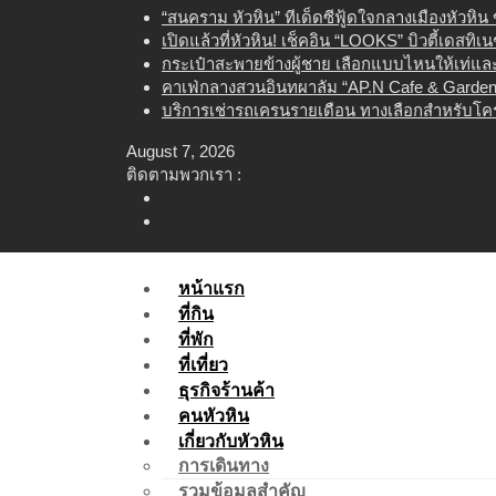
Skip
“สนคราม หัวหิน” ทีเด็ดซีฟู้ดใจกลางเมืองหัวหิ
to
เปิดแล้วที่หัวหิน! เช็คอิน “LOOKS” บิวตี้เดสทิ
content
กระเป๋าสะพายข้างผู้ชาย เลือกแบบไหนให้เท่และใ
คาเฟ่กลางสวนอินทผาลัม “AP.N Cafe & Garden”
บริการเช่ารถเครนรายเดือน ทางเลือกสำหรับโคร
August 7, 2026
ติดตามพวกเรา :
หน้าแรก
ที่กิน
ที่พัก
ที่เที่ยว
ธุรกิจร้านค้า
คนหัวหิน
เกี่ยวกับหัวหิน
การเดินทาง
รวมข้อมูลสำคัญ