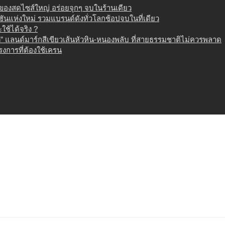
น ของสดไซส์ใหญ่ อร่อยจุกๆ จบในร้านเดียว
เนชันแห่งใหม่ รวมแบรนด์ดังทั่วโลกช้อปจบในที่เดียว
ช้ได้จริง ?
 แลนด์มาร์กสีเขียวเส้นหัวหิน-หนองพลับ ที่สายธรรมชาติไม่ควรพลาด
งการที่ต้องใช้เครน