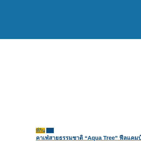
ที่กิน
รีวิว
คาเฟ่สายธรรมชาติ “Aqua Tree” ฟีลแคมป์ป