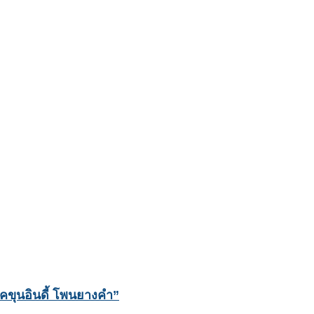
“โคขุนอินดี้ โพนยางคำ”