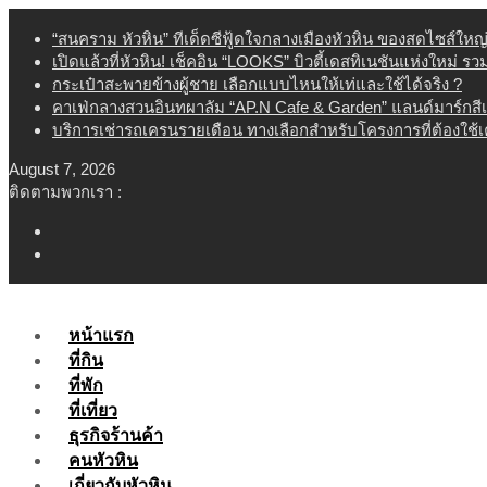
Skip
“สนคราม หัวหิน” ทีเด็ดซีฟู้ดใจกลางเมืองหัวหิน ของสดไซส์ใหญ
to
เปิดแล้วที่หัวหิน! เช็คอิน “LOOKS” บิวตี้เดสทิเนชันแห่งใหม่ ร
content
กระเป๋าสะพายข้างผู้ชาย เลือกแบบไหนให้เท่และใช้ได้จริง ?
คาเฟ่กลางสวนอินทผาลัม “AP.N Cafe & Garden” แลนด์มาร์กสี
บริการเช่ารถเครนรายเดือน ทางเลือกสำหรับโครงการที่ต้องใช้
August 7, 2026
ติดตามพวกเรา :
หน้าแรก
ที่กิน
ที่พัก
ที่เที่ยว
ธุรกิจร้านค้า
คนหัวหิน
เกี่ยวกับหัวหิน