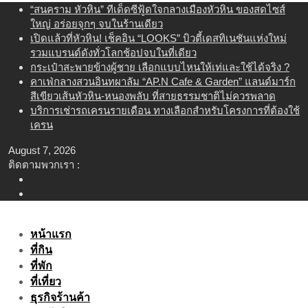
Skip
“สนคราม หัวหิน” ทีเด็ดซีฟู้ดใจกลางเมืองหัวหิน ของสดไซส์
to
ใหญ่ อร่อยจุกๆ จบในร้านเดียว
content
เปิดแล้วที่หัวหิน! เช็คอิน “LOOKS” บิวตี้เดสทิเนชันแห่งใหม่
รวมแบรนด์ดังทั่วโลกช้อปจบในที่เดียว
กระเป๋าสะพายข้างผู้ชาย เลือกแบบไหนให้เท่และใช้ได้จริง ?
คาเฟ่กลางสวนอินทผาลัม “AP.N Cafe & Garden” แลนด์มาร์ก
สีเขียวเส้นหัวหิน-หนองพลับ ที่สายธรรมชาติไม่ควรพลาด
บริการเช่ารถเครนรายเดือน ทางเลือกสำหรับโครงการที่ต้องใช้
เครน
August 7, 2026
ติดตามพวกเรา :
หน้าแรก
ที่กิน
ที่พัก
ที่เที่ยว
ธุรกิจร้านค้า