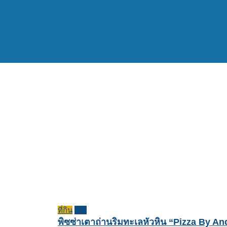
ที่กิน
รีวิว
พิซซ่าเตาถ่านริมทะเลหัวหิน “Pizza By A