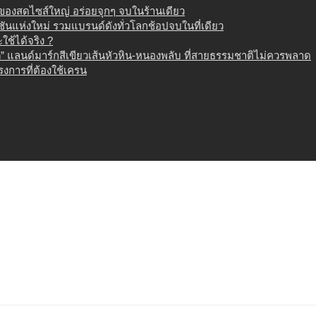
น ของสดไซส์ใหญ่ อร่อยจุกๆ จบในร้านเดียว
เนชันแห่งใหม่ รวมแบรนด์ดังทั่วโลกช้อปจบในที่เดียว
ช้ได้จริง ?
 แลนด์มาร์กสีเขียวเส้นหัวหิน-หนองพลับ ที่สายธรรมชาติไม่ควรพลาด
งการที่ต้องใช้เครน