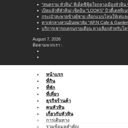
Skip
“สนคราม หัวหิน” ทีเด็ดซีฟู้ดใจกลางเมืองหัวหิ
to
เปิดแล้วที่หัวหิน! เช็คอิน “LOOKS” บิวตี้เดสทิ
content
กระเป๋าสะพายข้างผู้ชาย เลือกแบบไหนให้เท่และใ
คาเฟ่กลางสวนอินทผาลัม “AP.N Cafe & Garden”
บริการเช่ารถเครนรายเดือน ทางเลือกสำหรับโคร
August 7, 2026
ติดตามพวกเรา :
หน้าแรก
ที่กิน
ที่พัก
ที่เที่ยว
ธุรกิจร้านค้า
คนหัวหิน
เกี่ยวกับหัวหิน
การเดินทาง
รวมข้อมูลสำคัญ