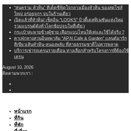
Skip
“สนคราม หัวหิน” ทีเด็ดซีฟู้ดใจกลางเมืองหัวหิน ของสดไซส์
to
ใหญ่ อร่อยจุกๆ จบในร้านเดียว
content
เปิดแล้วที่หัวหิน! เช็คอิน “LOOKS” บิวตี้เดสทิเนชันแห่งใหม่
รวมแบรนด์ดังทั่วโลกช้อปจบในที่เดียว
กระเป๋าสะพายข้างผู้ชาย เลือกแบบไหนให้เท่และใช้ได้จริง ?
คาเฟ่กลางสวนอินทผาลัม “AP.N Cafe & Garden” แลนด์มาร์ก
สีเขียวเส้นหัวหิน-หนองพลับ ที่สายธรรมชาติไม่ควรพลาด
บริการเช่ารถเครนรายเดือน ทางเลือกสำหรับโครงการที่ต้องใช้
เครน
August 10, 2026
ติดตามพวกเรา :
หน้าแรก
ที่กิน
ที่พัก