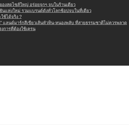
น ของสดไซส์ใหญ่ อร่อยจุกๆ จบในร้านเดียว
เนชันแห่งใหม่ รวมแบรนด์ดังทั่วโลกช้อปจบในที่เดียว
ช้ได้จริง ?
 แลนด์มาร์กสีเขียวเส้นหัวหิน-หนองพลับ ที่สายธรรมชาติไม่ควรพลาด
งการที่ต้องใช้เครน