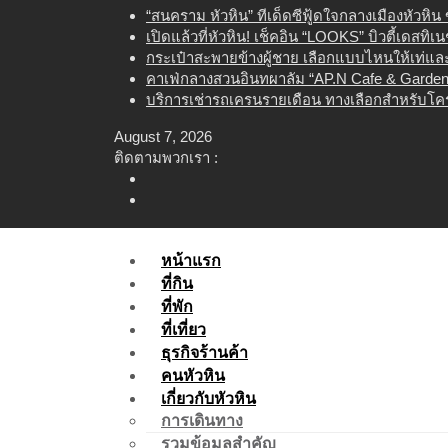
Skip
“สนคราม หัวหิน” ทีเด็ดซีฟู้ดใจกลางเมืองหัวหิ
to
เปิดแล้วที่หัวหิน! เช็คอิน “LOOKS” บิวตี้เดสทิ
content
กระเป๋าสะพายข้างผู้ชาย เลือกแบบไหนให้เท่และใ
คาเฟ่กลางสวนอินทผาลัม “AP.N Cafe & Garden”
บริการเช่ารถเครนรายเดือน ทางเลือกสำหรับโคร
August 7, 2026
ติดตามพวกเรา :
หน้าแรก
ที่กิน
ที่พัก
ที่เที่ยว
ธุรกิจร้านค้า
คนหัวหิน
เกี่ยวกับหัวหิน
การเดินทาง
รวมข้อมูลสำคัญ