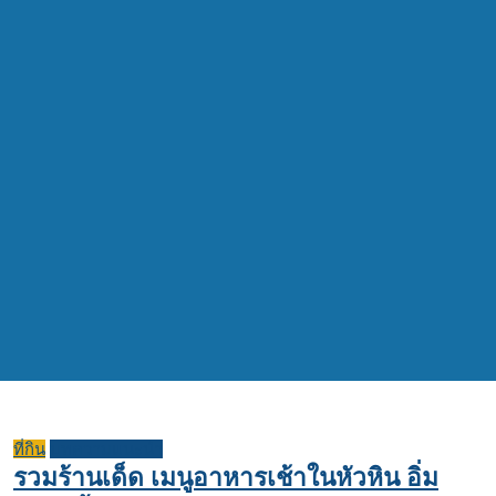
ที่กิน
บทความแนะนำ
รวมร้านเด็ด เมนูอาหารเช้าในหัวหิน อิ่ม