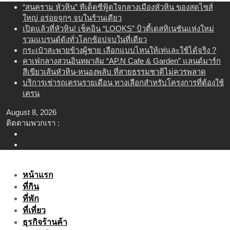
Skip
“สนคราม หัวหิน” ทีเด็ดซีฟู้ดใจกลางเมืองหัวหิน ของสดไซส์
to
ใหญ่ อร่อยจุกๆ จบในร้านเดียว
content
เปิดแล้วที่หัวหิน! เช็คอิน “LOOKS” บิวตี้เดสทิเนชันแห่งใหม่
รวมแบรนด์ดังทั่วโลกช้อปจบในที่เดียว
กระเป๋าสะพายข้างผู้ชาย เลือกแบบไหนให้เท่และใช้ได้จริง ?
คาเฟ่กลางสวนอินทผาลัม “AP.N Cafe & Garden” แลนด์มาร์ก
สีเขียวเส้นหัวหิน-หนองพลับ ที่สายธรรมชาติไม่ควรพลาด
บริการเช่ารถเครนรายเดือน ทางเลือกสำหรับโครงการที่ต้องใช้
เครน
August 8, 2026
ติดตามพวกเรา :
หน้าแรก
ที่กิน
ที่พัก
ที่เที่ยว
ธุรกิจร้านค้า