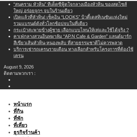
Skip
“สนคราม หัวหิน” ทีเด็ดซีฟู้ดใจกลางเมืองหัวหิน ของสดไซส์
to
ใหญ่ อร่อยจุกๆ จบในร้านเดียว
content
เปิดแล้วที่หัวหิน! เช็คอิน “LOOKS” บิวตี้เดสทิเนชันแห่งใหม่
รวมแบรนด์ดังทั่วโลกช้อปจบในที่เดียว
กระเป๋าสะพายข้างผู้ชาย เลือกแบบไหนให้เท่และใช้ได้จริง ?
คาเฟ่กลางสวนอินทผาลัม “AP.N Cafe & Garden” แลนด์มาร์ก
สีเขียวเส้นหัวหิน-หนองพลับ ที่สายธรรมชาติไม่ควรพลาด
บริการเช่ารถเครนรายเดือน ทางเลือกสำหรับโครงการที่ต้องใช้
เครน
August 9, 2026
ติดตามพวกเรา :
หน้าแรก
ที่กิน
ที่พัก
ที่เที่ยว
ธุรกิจร้านค้า