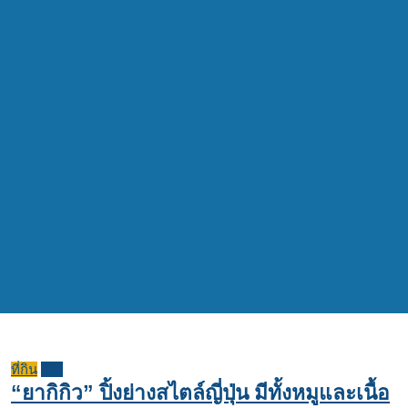
ที่กิน
รีวิว
“ยากิกิว” ปิ้งย่างสไตล์ญี่ปุ่น มีทั้งหมูและเนื้อ