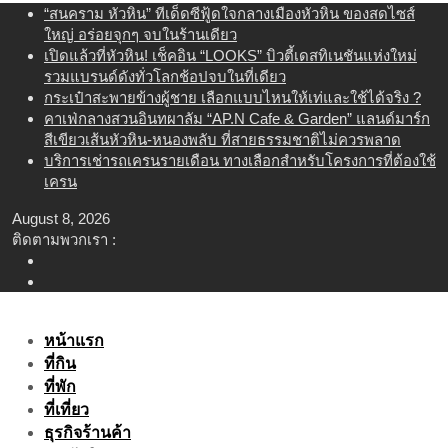
Skip
“สนคราม หัวหิน” ทีเด็ดซีฟู้ดใจกลางเมืองหัวหิน ของสดไซส์
to
ใหญ่ อร่อยจุกๆ จบในร้านเดียว
content
เปิดแล้วที่หัวหิน! เช็คอิน “LOOKS” บิวตี้เดสทิเนชันแห่งใหม่
รวมแบรนด์ดังทั่วโลกช้อปจบในที่เดียว
กระเป๋าสะพายข้างผู้ชาย เลือกแบบไหนให้เท่และใช้ได้จริง ?
คาเฟ่กลางสวนอินทผาลัม “AP.N Cafe & Garden” แลนด์มาร์ก
สีเขียวเส้นหัวหิน-หนองพลับ ที่สายธรรมชาติไม่ควรพลาด
บริการเช่ารถเครนรายเดือน ทางเลือกสำหรับโครงการที่ต้องใช้
เครน
August 8, 2026
ติดตามพวกเรา :
หน้าแรก
ที่กิน
ที่พัก
ที่เที่ยว
ธุรกิจร้านค้า