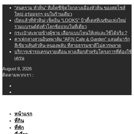
Skip
“สนคราม หัวหิน” ทีเด็ดซีฟู้ดใจกลางเมืองหัวหิน ของสดไซส์
to
ใหญ่ อร่อยจุกๆ จบในร้านเดียว
content
เปิดแล้วที่หัวหิน! เช็คอิน “LOOKS” บิวตี้เดสทิเนชันแห่งใหม่
รวมแบรนด์ดังทั่วโลกช้อปจบในที่เดียว
กระเป๋าสะพายข้างผู้ชาย เลือกแบบไหนให้เท่และใช้ได้จริง ?
คาเฟ่กลางสวนอินทผาลัม “AP.N Cafe & Garden” แลนด์มาร์ก
สีเขียวเส้นหัวหิน-หนองพลับ ที่สายธรรมชาติไม่ควรพลาด
บริการเช่ารถเครนรายเดือน ทางเลือกสำหรับโครงการที่ต้องใช้
เครน
August 8, 2026
ติดตามพวกเรา :
หน้าแรก
ที่กิน
ที่พัก