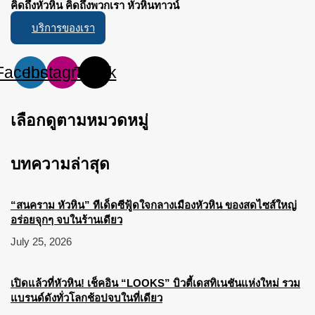
คิดถึงหัวหิน คิดถึงพวกเรา หัวหินทาวน์
บริการของเรา
Facebook
Instagram
Tiktok
เลือกดูตามหมวดหมู่
บทความล่าสุด
“สนคราม หัวหิน” ทีเด็ดซีฟู้ดใจกลางเมืองหัวหิน ของสดไซส์ใหญ่
อร่อยจุกๆ จบในร้านเดียว
July 25, 2026
เปิดแล้วที่หัวหิน! เช็คอิน “LOOKS” บิวตี้เดสทิเนชันแห่งใหม่ รวม
แบรนด์ดังทั่วโลกช้อปจบในที่เดียว