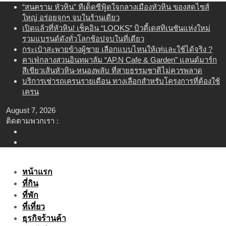
Skip
“สนคราม หัวหิน” ทีเด็ดซีฟู้ดใจกลางเมืองหัวหิน ของสดไซส์
to
ใหญ่ อร่อยจุกๆ จบในร้านเดียว
content
เปิดแล้วที่หัวหิน! เช็คอิน “LOOKS” บิวตี้เดสทิเนชันแห่งใหม่
รวมแบรนด์ดังทั่วโลกช้อปจบในที่เดียว
กระเป๋าสะพายข้างผู้ชาย เลือกแบบไหนให้เท่และใช้ได้จริง ?
คาเฟ่กลางสวนอินทผาลัม “AP.N Cafe & Garden” แลนด์มาร์ก
สีเขียวเส้นหัวหิน-หนองพลับ ที่สายธรรมชาติไม่ควรพลาด
บริการเช่ารถเครนรายเดือน ทางเลือกสำหรับโครงการที่ต้องใช้
เครน
August 7, 2026
ติดตามพวกเรา :
หน้าแรก
ที่กิน
ที่พัก
ที่เที่ยว
ธุรกิจร้านค้า