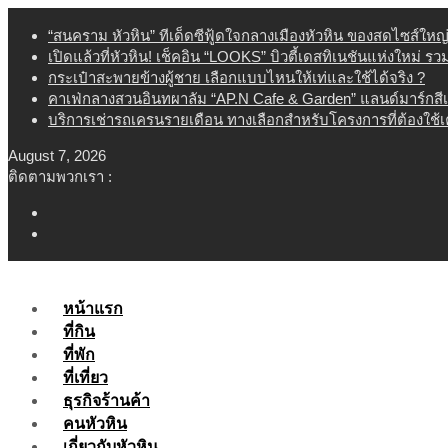
Skip
“สนคราม หัวหิน” ทีเด็ดซีฟู้ดใจกลางเมืองหัวหิน ของสดไซส์ใหญ
to
เปิดแล้วที่หัวหิน! เช็คอิน “LOOKS” บิวตี้เดสทิเนชันแห่งใหม่ ร
content
กระเป๋าสะพายข้างผู้ชาย เลือกแบบไหนให้เท่และใช้ได้จริง ?
คาเฟ่กลางสวนอินทผาลัม “AP.N Cafe & Garden” แลนด์มาร์กสี
บริการเช่ารถเครนรายเดือน ทางเลือกสำหรับโครงการที่ต้องใช้
August 7, 2026
ติดตามพวกเรา :
หน้าแรก
ที่กิน
ที่พัก
ที่เที่ยว
ธุรกิจร้านค้า
คนหัวหิน
เกี่ยวกับหัวหิน