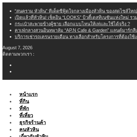
Skip
“สนคราม หัวหิน” ทีเด็ดซีฟู้ดใจกลางเมืองหัวหิน ของสดไซส์ใหญ
to
เปิดแล้วที่หัวหิน! เช็คอิน “LOOKS” บิวตี้เดสทิเนชันแห่งใหม่ ร
content
กระเป๋าสะพายข้างผู้ชาย เลือกแบบไหนให้เท่และใช้ได้จริง ?
คาเฟ่กลางสวนอินทผาลัม “AP.N Cafe & Garden” แลนด์มาร์กสี
บริการเช่ารถเครนรายเดือน ทางเลือกสำหรับโครงการที่ต้องใช้
August 7, 2026
ติดตามพวกเรา :
หน้าแรก
ที่กิน
ที่พัก
ที่เที่ยว
ธุรกิจร้านค้า
คนหัวหิน
เกี่ยวกับหัวหิน