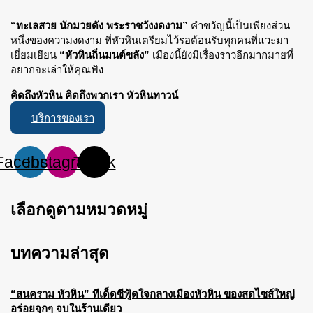
“ทะเลสวย นักมวยดัง พระราชวังงดงาม”
คำขวัญนี้เป็นเพียงส่วน
หนึ่งของความงดงาม ที่หัวหินเตรียมไว้รอต้อนรับทุกคนที่แวะมา
เยี่ยมเยียน
“หัวหินถิ่นมนต์ขลัง”
เมืองนี้ยังมีเรื่องราวอีกมากมายที่
อยากจะเล่าให้คุณฟัง
คิดถึงหัวหิน คิดถึงพวกเรา หัวหินทาวน์
บริการของเรา
Facebook
Instagram
Tiktok
เลือกดูตามหมวดหมู่
บทความล่าสุด
“สนคราม หัวหิน” ทีเด็ดซีฟู้ดใจกลางเมืองหัวหิน ของสดไซส์ใหญ่
อร่อยจุกๆ จบในร้านเดียว