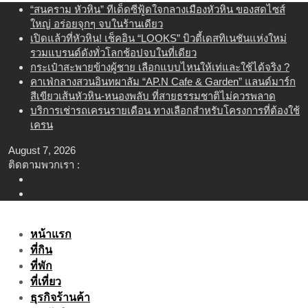
Skip
“สนคราม หัวหิน” ทีเด็ดซีฟู้ดใจกลางเมืองหัวหิน ของสดไซส์
to
ใหญ่ อร่อยจุกๆ จบในร้านเดียว
content
เปิดแล้วที่หัวหิน! เช็คอิน “LOOKS” บิวตี้เดสทิเนชันแห่งใหม่
รวมแบรนด์ดังทั่วโลกช้อปจบในที่เดียว
กระเป๋าสะพายข้างผู้ชาย เลือกแบบไหนให้เท่และใช้ได้จริง ?
คาเฟ่กลางสวนอินทผาลัม “AP.N Cafe & Garden” แลนด์มาร์ก
สีเขียวเส้นหัวหิน-หนองพลับ ที่สายธรรมชาติไม่ควรพลาด
บริการเช่ารถเครนรายเดือน ทางเลือกสำหรับโครงการที่ต้องใช้
เครน
August 7, 2026
ติดตามพวกเรา :
หน้าแรก
ที่กิน
ที่พัก
ที่เที่ยว
ธุรกิจร้านค้า