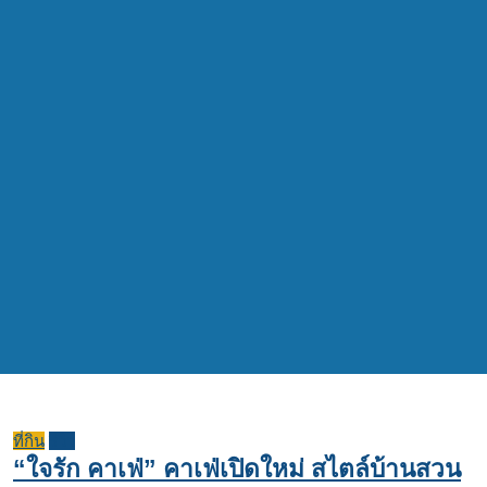
ที่กิน
รีวิว
“ใจรัก คาเฟ่” คาเฟ่เปิดใหม่ สไตล์บ้านสวน