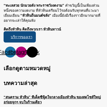
“ทะเลสวย นักมวยดัง พระราชวังงดงาม”
คำขวัญนี้เป็นเพียงส่วน
หนึ่งของความงดงาม ที่หัวหินเตรียมไว้รอต้อนรับทุกคนที่แวะมา
เยี่ยมเยียน
“หัวหินถิ่นมนต์ขลัง”
เมืองนี้ยังมีเรื่องราวอีกมากมายที่
อยากจะเล่าให้คุณฟัง
คิดถึงหัวหิน คิดถึงพวกเรา หัวหินทาวน์
บริการของเรา
Facebook
Instagram
Tiktok
เลือกดูตามหมวดหมู่
บทความล่าสุด
“สนคราม หัวหิน” ทีเด็ดซีฟู้ดใจกลางเมืองหัวหิน ของสดไซส์ใหญ่
อร่อยจุกๆ จบในร้านเดียว