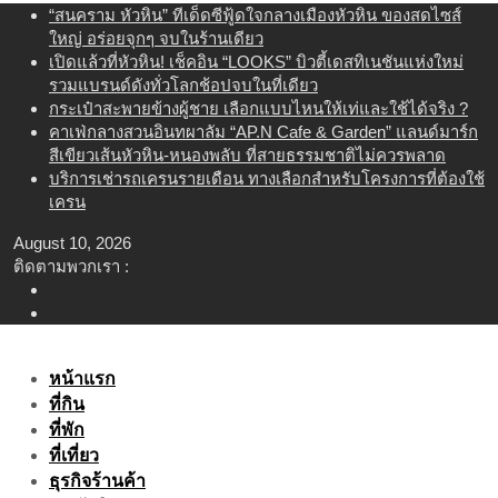
Skip
“สนคราม หัวหิน” ทีเด็ดซีฟู้ดใจกลางเมืองหัวหิน ของสดไซส์
to
ใหญ่ อร่อยจุกๆ จบในร้านเดียว
content
เปิดแล้วที่หัวหิน! เช็คอิน “LOOKS” บิวตี้เดสทิเนชันแห่งใหม่
รวมแบรนด์ดังทั่วโลกช้อปจบในที่เดียว
กระเป๋าสะพายข้างผู้ชาย เลือกแบบไหนให้เท่และใช้ได้จริง ?
คาเฟ่กลางสวนอินทผาลัม “AP.N Cafe & Garden” แลนด์มาร์ก
สีเขียวเส้นหัวหิน-หนองพลับ ที่สายธรรมชาติไม่ควรพลาด
บริการเช่ารถเครนรายเดือน ทางเลือกสำหรับโครงการที่ต้องใช้
เครน
August 10, 2026
ติดตามพวกเรา :
หน้าแรก
ที่กิน
ที่พัก
ที่เที่ยว
ธุรกิจร้านค้า