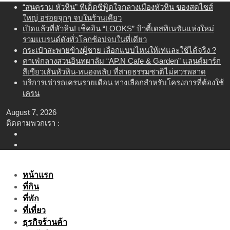
Skip
“สนคราม หัวหิน” ทีเด็ดซีฟู้ดใจกลางเมืองหัวหิน ของสดไซส์
to
ใหญ่ อร่อยจุกๆ จบในร้านเดียว
content
เปิดแล้วที่หัวหิน! เช็คอิน “LOOKS” บิวตี้เดสทิเนชันแห่งใหม่
รวมแบรนด์ดังทั่วโลกช้อปจบในที่เดียว
กระเป๋าสะพายข้างผู้ชาย เลือกแบบไหนให้เท่และใช้ได้จริง ?
คาเฟ่กลางสวนอินทผาลัม “AP.N Cafe & Garden” แลนด์มาร์ก
สีเขียวเส้นหัวหิน-หนองพลับ ที่สายธรรมชาติไม่ควรพลาด
บริการเช่ารถเครนรายเดือน ทางเลือกสำหรับโครงการที่ต้องใช้
เครน
August 7, 2026
ติดตามพวกเรา :
หน้าแรก
ที่กิน
ที่พัก
ที่เที่ยว
ธุรกิจร้านค้า