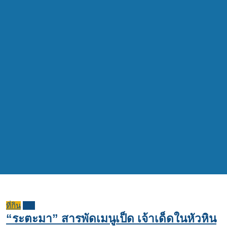
ที่กิน
รีวิว
“ระตะมา” สารพัดเมนูเป็ด เจ้าเด็ดในหัวหิน