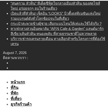
Skip
“สนคราม หัวหิน” ทีเด็ดซีฟู้ดใจกลางเมืองหัวหิน ของสดไซส์
to
ใหญ่ อร่อยจุกๆ จบในร้านเดียว
content
เปิดแล้วที่หัวหิน! เช็คอิน “LOOKS” บิวตี้เดสทิเนชันแห่งใหม่
รวมแบรนด์ดังทั่วโลกช้อปจบในที่เดียว
กระเป๋าสะพายข้างผู้ชาย เลือกแบบไหนให้เท่และใช้ได้จริง ?
คาเฟ่กลางสวนอินทผาลัม “AP.N Cafe & Garden” แลนด์มาร์ก
สีเขียวเส้นหัวหิน-หนองพลับ ที่สายธรรมชาติไม่ควรพลาด
บริการเช่ารถเครนรายเดือน ทางเลือกสำหรับโครงการที่ต้องใช้
เครน
August 7, 2026
ติดตามพวกเรา :
หน้าแรก
ที่กิน
ที่พัก
ที่เที่ยว
ธุรกิจร้านค้า