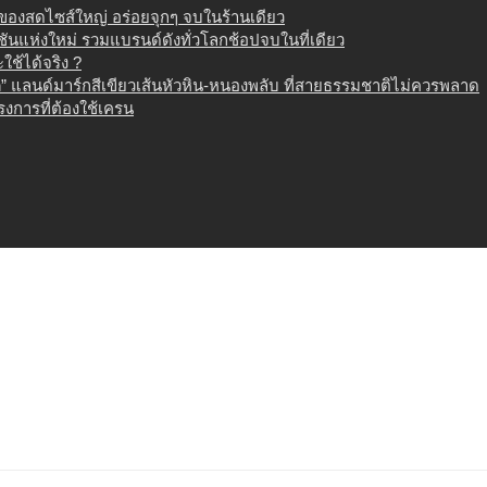
น ของสดไซส์ใหญ่ อร่อยจุกๆ จบในร้านเดียว
เนชันแห่งใหม่ รวมแบรนด์ดังทั่วโลกช้อปจบในที่เดียว
ช้ได้จริง ?
 แลนด์มาร์กสีเขียวเส้นหัวหิน-หนองพลับ ที่สายธรรมชาติไม่ควรพลาด
งการที่ต้องใช้เครน