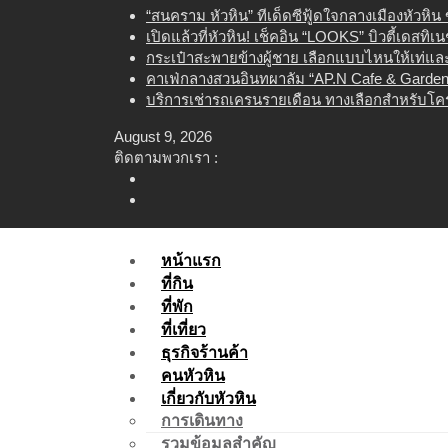
Skip
“สนคราม หัวหิน” ทีเด็ดซีฟู้ดใจกลางเมืองหัวหิ
to
เปิดแล้วที่หัวหิน! เช็คอิน “LOOKS” บิวตี้เดสทิ
content
กระเป๋าสะพายข้างผู้ชาย เลือกแบบไหนให้เท่และใ
คาเฟ่กลางสวนอินทผาลัม “AP.N Cafe & Garden”
บริการเช่ารถเครนรายเดือน ทางเลือกสำหรับโคร
August 9, 2026
ติดตามพวกเรา :
หน้าแรก
ที่กิน
ที่พัก
ที่เที่ยว
ธุรกิจร้านค้า
คนหัวหิน
เกี่ยวกับหัวหิน
การเดินทาง
รวมข้อมูลสำคัญ