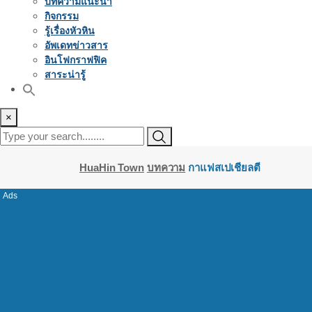
บทความแนะนำ
กิจกรรม
รู้เรื่องหัวหิน
อัพเดทข่าวสาร
อินโฟกราฟฟิค
สาระน่ารู้
×
HuaHin Town
บทความ
กาแฟสเปเชียลตี