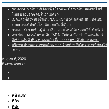
Skip
“สนคราม หัวหิน” ทีเด็ดซีฟู้ดใจกลางเมืองหัวหิน ของสดไซส์
to
ใหญ่ อร่อยจุกๆ จบในร้านเดียว
content
เปิดแล้วที่หัวหิน! เช็คอิน “LOOKS” บิวตี้เดสทิเนชันแห่งใหม่
รวมแบรนด์ดังทั่วโลกช้อปจบในที่เดียว
กระเป๋าสะพายข้างผู้ชาย เลือกแบบไหนให้เท่และใช้ได้จริง ?
คาเฟ่กลางสวนอินทผาลัม “AP.N Cafe & Garden” แลนด์มาร์ก
สีเขียวเส้นหัวหิน-หนองพลับ ที่สายธรรมชาติไม่ควรพลาด
บริการเช่ารถเครนรายเดือน ทางเลือกสำหรับโครงการที่ต้องใช้
เครน
August 6, 2026
ติดตามพวกเรา :
หน้าแรก
ที่กิน
ที่พัก