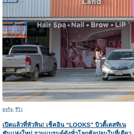
ธุรกิจ
,
รีวิว
เปิดแล้วที่หัวหิน! เช็คอิน “LOOKS” บิวตี้เดสทิเน
ชันแห่งใหม่ รวมแบรนด์ดังทั่วโลกช้อปจบในที่เดียว