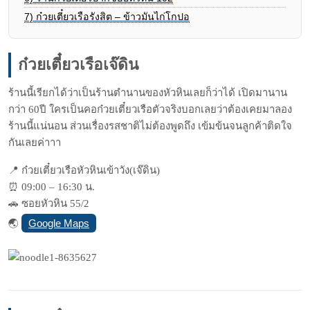
7)
ก๋วยเตี๋ยวเรือรังสิต – ข้าวมันไก่โกปอ
ก๋วยเตี๋ยวเรือเจ๊ดิน
ร้านนี้เรียกได้ว่าเป็นร้าน
ตำนานของหัวหินเลยก็ว่าได้ เปิดมานาน
กว่า 60ปี ใครเป็นคอก๋วยเตี๋ยวเรือตัว
จริงบอกเลยว่าต้องเคยมาลอง
ร้านนี้แน่นอน ส่วนเรื่องรสชาติไม่ต้องพูด
ถึง เข้มข้นจนลูกค้าติดใจ
กันเลย
ค่าาา
📍
ก๋วยเตี๋ยวเรือหัวหินเข้าวั
ง(เจ๊ดิน)
⏰
09:00 – 16:30 น.
🚗
ซอยหัวหิน 55/2
Google Maps
🌏