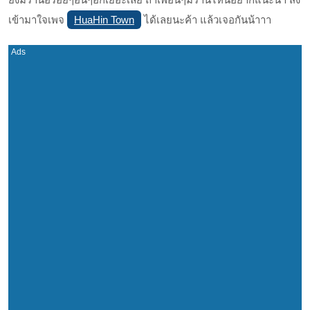
HuaHin Town
เข้ามาใจเพจ
ได้เลยนะค้า แล้วเจอกันน้าาา