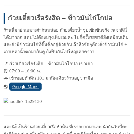
ก๋วยเตี๋ยวเรือรังสิต – ข้าวมันไก่โกปอ
ร้านนี้มาย่านเขาเต่ากันหน่
อย ก๋วยเตี๋ยวน้ำซุปเข้มข้นจริ
ง รสชาตินี่
ได้มากกก แทบไม่ต้องปรุงเพิ่มเลยค่ะ ไปกี่ครั้งรสชาติยังเหมือนเ
ดิม
และยังมีข้าวมันไก่ที่ขึ้นช
ื่ออยู่ด้วยกัน ถ้าหิวจัดๆต้องสั่งข้าวมันไ
ก่ +
เกาเหลาน้ำตกมากินคู่ ยิ่งฟินกันไปใหญ่เลยค่าาา
📍
ก๋วยเตี๋ยวเรือรังสิต – ข้าวมันไก่โกปอ เขาเต่า
⏰
07:00 – 16:00 น.
🚗
เข้าซอยหัวหิน 101 มานิดเดียวร้านอยู่ขวามือ
Google Maps
🌏
และนี่ก็เป็นร้านก๋วยเตี๋ยวเรือหัวหิน ที่เราอยากมาแนะนำกันวันนี้ค่ะ
ยังมีร้านอร่อยๆอื่นๆอีกเยอะเลย ถ้าเพื่อนๆมีร้านไหนอยากแนะนำ ส่ง