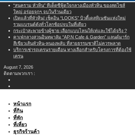
Skip
“สนคราม หัวหิน” ทีเด็ดซีฟู้ดใจกลางเมืองหัวหิน ของสดไซส์
to
ใหญ่ อร่อยจุกๆ จบในร้านเดียว
content
เปิดแล้วที่หัวหิน! เช็คอิน “LOOKS” บิวตี้เดสทิเนชันแห่งใหม่
รวมแบรนด์ดังทั่วโลกช้อปจบในที่เดียว
กระเป๋าสะพายข้างผู้ชาย เลือกแบบไหนให้เท่และใช้ได้จริง ?
คาเฟ่กลางสวนอินทผาลัม “AP.N Cafe & Garden” แลนด์มาร์ก
สีเขียวเส้นหัวหิน-หนองพลับ ที่สายธรรมชาติไม่ควรพลาด
บริการเช่ารถเครนรายเดือน ทางเลือกสำหรับโครงการที่ต้องใช้
เครน
August 7, 2026
ติดตามพวกเรา :
หน้าแรก
ที่กิน
ที่พัก
ที่เที่ยว
ธุรกิจร้านค้า