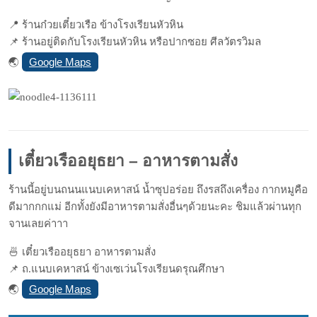
📍
ร้านก๋วยเตี๋ยวเรือ ข้างโรงเรียนหัวหิน
📌
ร้านอยู่ติดกับโรงเรียนหัวห
ิน หรือปากซอย ศีลวัตรวิมล
Google Maps
🌏
เตี๋ยวเรืออยุธยา – อาหารตามสั่ง
ร้านนี้อยู่บนถนนแนบเคหาสน์
น้ำซุปอร่อย ถึงรสถึงเครื่อง กากหมูคือ
ดีมากกกแม่ อีกทั้งยังมีอาหารตามสั่งอื
่นๆด้วยนะคะ ชิมแล้วผ่านทุก
จานเลยค่าาา
🍜
เตี๋ยวเรืออยุธยา อาหารตามสั่ง
📌
ถ.แนบเคหาสน์ ข้างเซเว่นโรงเรียนดรุณศึกษ
า
Google Maps
🌏