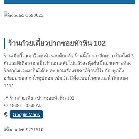
ร้านก๋วยเตี๋ยวปากซอยหัวหิ
น 102
ร้านเมื่อกี๊ว่าเอาใจคนหิวร
อบดึกแล้ว ร้านนี้ดึกกว่าอีกค่าา เปิดถึงตี 3
กันเลยทีเดียว เอาเป็นว่านอนหลับไปแล้วสะด
ุ้งตื่นขึ้นมาเพราะท้อง
ร้อง
ก็ยังแวะมากินได้นะคะ ส่วนเรื่องรสชาติร้านนี้ไม่
ต้องพูดถึง
อร่อยมากกกก น้ำซุปหอม เข้มข้น มีทั้งแบบน้ำตกและน้ำใสเลยค
่าาาา
📍
ร้านก๋วยเตี๋ยว ปากซอยหัวหิน 102
⏰
18:00 – 03:00น.
Google Maps
🌏