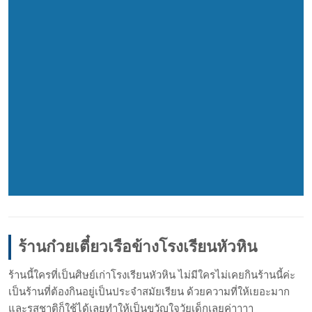
ร้านก๋วยเตี๋ยวเรือข้างโรง
เรียนหัวหิน
ร้านนี้ใครที่เป็นศิษย์เก่า
โรงเรียนหัวหิน ไม่มีใครไม่เคยกินร้านนี้ค่
ะ
เป็นร้านที่ต้องกินอยู่เป็น
ประจำสมัยเรียน ด้วยความที่ให้เยอะมาก
และรสชาติก็ใช้ได้เลยทำให้เ
ป็นขวัญใจวัยเด็กเลยค่าาาา