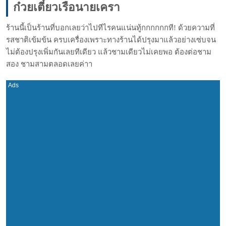
ก๋วยเตี๋ยวเรือนายเครา
ร้านนี้เป็นร้านที่บอกเลยว่
าไปทีไรคนแน่นทู้กกกกกกที! ด้วยความที่
รสชาติเข้มข้น ครบเครื่องเพราะทางร้านได้ป
รุงมาแล้วอย่างเซ่บจน
ไม่ต้อ
งปรุงเพิ่มกันเลยทีเดียว แล้วชามเดียวไม่เคยพอ ต้องต่อชาม
สอง ชามสามตลอดเลยค่าา