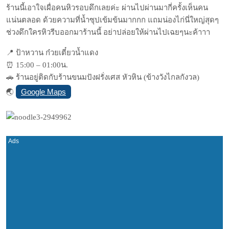
ร้านนี้เอาใจเผื่อคนหิวรอบด
ึกเลยค่ะ ผ่านไปผ่านมากี่ครั้งเห็นคน
แน่นตลอด ด้วยความที่น้ำซุปเข้มข้นมา
กกก แถมน่องไก่นี่ใหญ่สุดๆ
ช่วงดึกใครหิวรีบออกมาร้านน
ี้ อย่าปล่อยให้ผ่านไปเฉยๆนะค้
าาา
📍
ป้าหวาน ก๋วยเตี๋ยวน้ำแดง
⏰
15:00 – 01:00น.
🚗
ร้านอยู่ติดกับร้านขนมปังฝร
ั่งเศส หัวหิน (ข้างวังไกลกังวล)
Google Maps
🌏