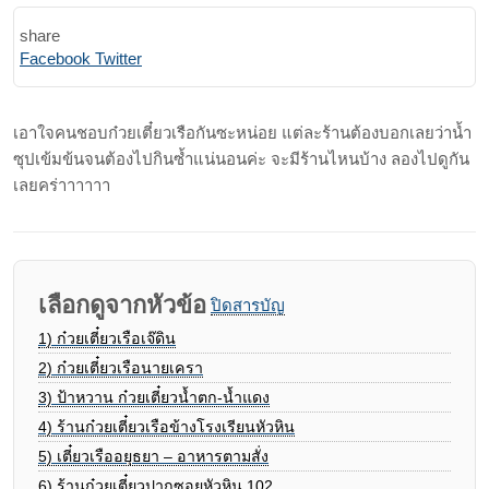
share
Print
Share
Facebook
Twitter
via
Email
เอาใจคนชอบก๋วยเตี๋ยวเรือกันซะหน่อย แต่ละร้านต้องบอกเลยว่าน้ำ
ซุปเข้มข้นจนต้องไปกินซ้ำแน่นอนค่ะ จะมีร้านไหนบ้าง ลองไปดูกัน
เลยคร่าาาาาา
เลือกดูจากหัวข้อ
ปิดสารบัญ
1)
ก๋วยเตี๋ยวเรือเจ๊ดิน
2)
ก๋วยเตี๋ยวเรือนายเครา
3)
ป้าหวาน ก๋วยเตี๋ยวน้ำตก-น้ำแดง
4)
ร้านก๋วยเตี๋ยวเรือข้างโรงเรียนหัวหิน
5)
เตี๋ยวเรืออยุธยา – อาหารตามสั่ง
6)
ร้านก๋วยเตี๋ยวปากซอยหัวหิน 102