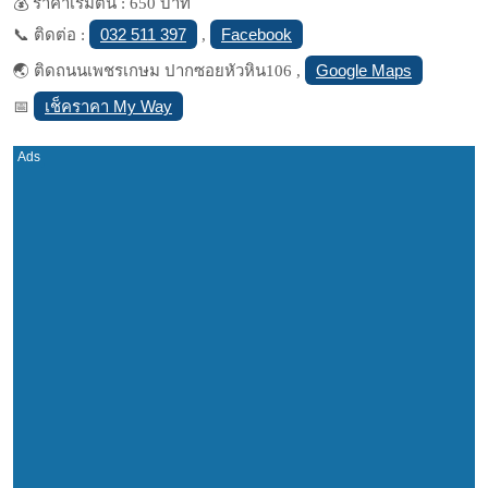
💰 ราคาเริ่มต้น : 650 บาท
032 511 397
Facebook
📞 ติดต่อ :
,
Google Maps
🌏 ติดถนนเพชรเกษม ปากซอยหัวหิน106 ,
เช็คราคา My Way
📅