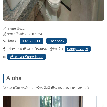
📌 Stone Head
💰 ราคาเริ่มต้น : 750 บาท
032 536 688
Facebook
📞 ติดต่อ :
,
Google Maps
🌏 เข้าซอยหัวหิน106 โรงแรมอยู่ซ้ายมือ,
เช็คราคา Stone Head
📅
Aloha
โรงแรมในย่านใจกลางร้านดังหัวหิน บนถนนแนบเคหาสน์