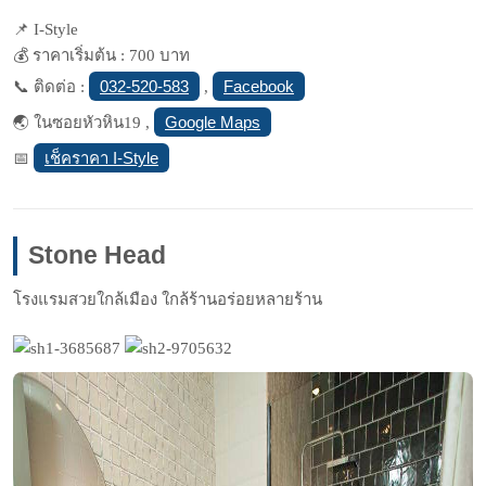
📌 I-Style
💰 ราคาเริ่มต้น : 700 บาท
032-520-583
Facebook
📞 ติดต่อ :
,
Google Maps
🌏 ในซอยหัวหิน19 ,
เช็คราคา I-Style
📅
Stone Head
โรงแรมสวยใกล้เมือง ใกล้ร้านอร่อยหลายร้าน