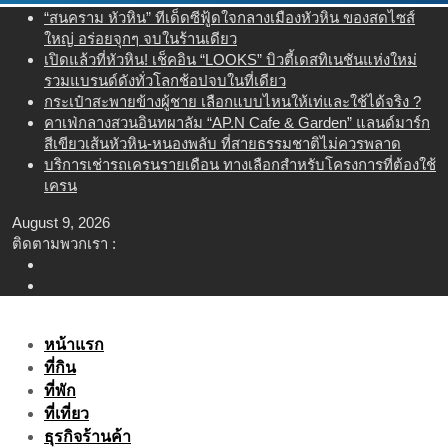
Skip
“สนคราม หัวหิน” ทีเด็ดซีฟู้ดใจกลางเมืองหัวหิน ของสดไซส์
to
ใหญ่ อร่อยจุกๆ จบในร้านเดียว
content
เปิดแล้วที่หัวหิน! เช็คอิน “LOOKS” บิวตี้เดสทิเนชันแห่งใหม่
รวมแบรนด์ดังทั่วโลกช้อปจบในที่เดียว
กระเป๋าสะพายข้างผู้ชาย เลือกแบบไหนให้เท่และใช้ได้จริง ?
คาเฟ่กลางสวนอินทผาลัม “AP.N Cafe & Garden” แลนด์มาร์ก
สีเขียวเส้นหัวหิน-หนองพลับ ที่สายธรรมชาติไม่ควรพลาด
บริการเช่ารถเครนรายเดือน ทางเลือกสำหรับโครงการที่ต้องใช้
เครน
August 9, 2026
ติดตามพวกเรา :
หน้าแรก
ที่กิน
ที่พัก
ที่เที่ยว
ธุรกิจร้านค้า