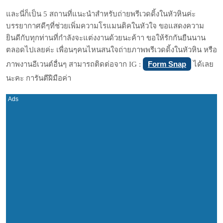
และนี่ก็เป็น 5 สถานที่แนะนำสำหรับถ่ายพรีเวดดิ้งในหัวหินค่ะ
บรรยากาศดีๆที่ช่วยเพิ่มความโรแมนติคในหัวใจ ขอแสดงความ
ยินดีกับทุกท่านที่กำลังจะแต่งงานด้วยนะค้าา ขอให้รักกันยืนนาน
ตลอดไปเลยค่ะ เพื่อนๆคนไหนสนใจถ่ายภาพพรีเวดดิ้งในหัวหิน หรือ
Form Snap
ภาพงานอีเวนต์อื่นๆ สามารถติดต่อจาก IG :
ได้เลย
นะคะ การันตีฝีมือค่า