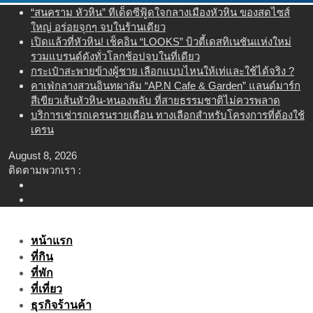
Skip
“สนคราม หัวหิน” ทีเด็ดซีฟู้ดใจกลางเมืองหัวหิน ของสดไซส์
to
ใหญ่ อร่อยจุกๆ จบในร้านเดียว
content
เปิดแล้วที่หัวหิน! เช็คอิน “LOOKS” บิวตี้เดสทิเนชันแห่งใหม่
รวมแบรนด์ดังทั่วโลกช้อปจบในที่เดียว
กระเป๋าสะพายข้างผู้ชาย เลือกแบบไหนให้เท่และใช้ได้จริง ?
คาเฟ่กลางสวนอินทผาลัม “AP.N Cafe & Garden” แลนด์มาร์ก
สีเขียวเส้นหัวหิน-หนองพลับ ที่สายธรรมชาติไม่ควรพลาด
บริการเช่ารถเครนรายเดือน ทางเลือกสำหรับโครงการที่ต้องใช้
เครน
August 8, 2026
ติดตามพวกเรา :
หน้าแรก
ที่กิน
ที่พัก
ที่เที่ยว
ธุรกิจร้านค้า