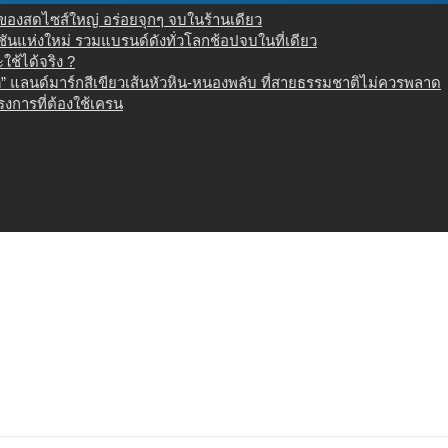
น ของสดไซส์ใหญ่ อร่อยจุกๆ จบในร้านเดียว
เนชันแห่งใหม่ รวมแบรนด์ดังทั่วโลกช้อปจบในที่เดียว
ช้ได้จริง ?
 แลนด์มาร์กสีเขียวเส้นหัวหิน-หนองพลับ ที่สายธรรมชาติไม่ควรพลาด
งการที่ต้องใช้เครน