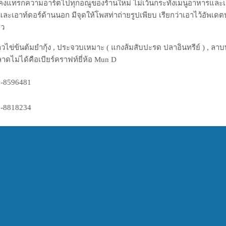
งแทรกความอาร์ตไปทุกอณูของร้านใหม่ ไม่เว้นกระทั่งเมนูอาหารและเคร
ในและเอาท์ดอร์ด้านนอก มีจุดให้โพสท่าถ่ายรูปเพียบ เรียกว่าเอาไว้อัพเดต
ยว
าวไข่ข้นต้มยำกุ้ง , ประจวบเหมาะ ( แกงส้มสับปะรด ปลาอินทรีย์ ) , ลาบ
าดไม่ได้คือเบียร์คราฟท์ยี่ห้อ Mun D