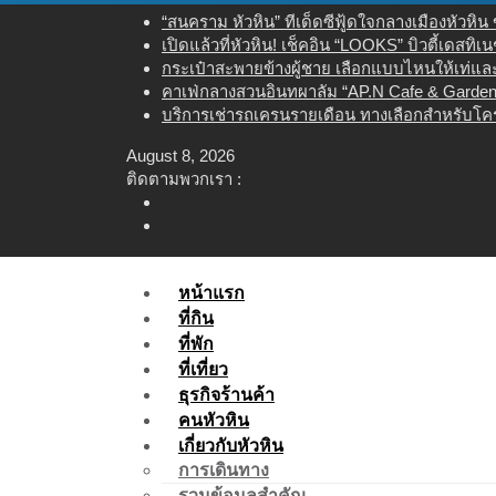
Skip
“สนคราม หัวหิน” ทีเด็ดซีฟู้ดใจกลางเมืองหัวหิ
to
เปิดแล้วที่หัวหิน! เช็คอิน “LOOKS” บิวตี้เดสทิ
content
กระเป๋าสะพายข้างผู้ชาย เลือกแบบไหนให้เท่และใ
คาเฟ่กลางสวนอินทผาลัม “AP.N Cafe & Garden”
บริการเช่ารถเครนรายเดือน ทางเลือกสำหรับโคร
August 8, 2026
ติดตามพวกเรา :
หน้าแรก
ที่กิน
ที่พัก
ที่เที่ยว
ธุรกิจร้านค้า
คนหัวหิน
เกี่ยวกับหัวหิน
การเดินทาง
รวมข้อมูลสำคัญ