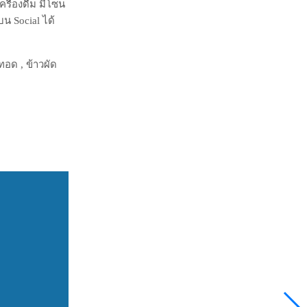
ื่องดื่ม มีโซน
บน Social ได้
ทอด , ข้าวผัด