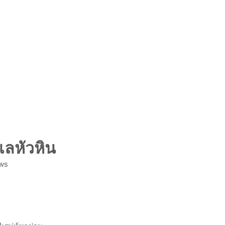
เลหัวหิน
ws