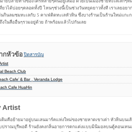
Email
หมายปลายทางของใครหลายๆคนอยู่เสมอ ด้วยเป็นเมืองชายทะเลเล็กๆที่มี
งเที่ยวได้บ่อยๆตลอดทั้งปี ไหนๆช่วงนี้เป็นช่วงวันหยุดยาวทั้งที เราเลย
ลื่นกินลมชมทะเลกับ 5 คาเฟ่ติดทะเลหัวหิน ซึ่งบางร้านเป็นร้านใหม่แกะก
ดถึงในสื่ออื่นๆรวมอยู่ด้วย ถ้าพร้อมแล้วไปกันเลย
ากหัวข้อ
ปิดสารบัญ
rtist
ial Beach Club
each Cafe’ & Bar , Veranda Lodge
ach Cafe HuaHin
 Artist
พิ่มเติมคือย้ายมาอยู่บนเเลนมาร์คแห่งใหม่ของชายหาดเขาเต่า หัวหินบนเ
ับปราณบุรีพอดี ร้านยังคงกลิ่นอายการตกแต่งแบบมินิมอลบนตู้คอนเทนเ