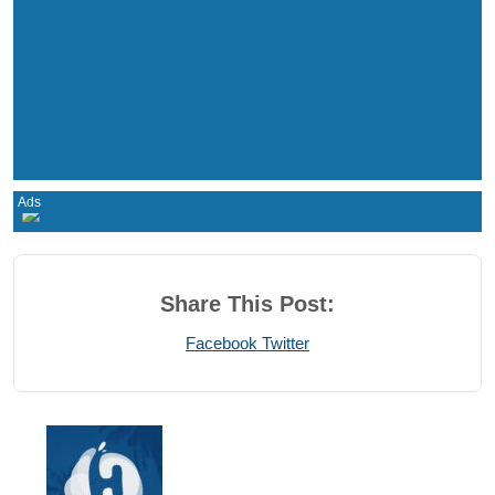
Share This Post:
Print
Share
Facebook
Twitter
via
Email