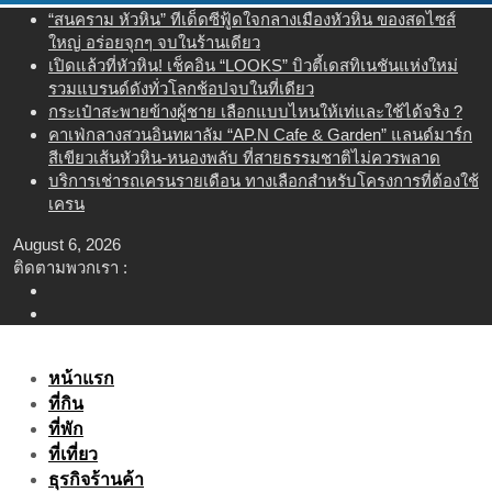
Skip
“สนคราม หัวหิน” ทีเด็ดซีฟู้ดใจกลางเมืองหัวหิน ของสดไซส์
to
ใหญ่ อร่อยจุกๆ จบในร้านเดียว
content
เปิดแล้วที่หัวหิน! เช็คอิน “LOOKS” บิวตี้เดสทิเนชันแห่งใหม่
รวมแบรนด์ดังทั่วโลกช้อปจบในที่เดียว
กระเป๋าสะพายข้างผู้ชาย เลือกแบบไหนให้เท่และใช้ได้จริง ?
คาเฟ่กลางสวนอินทผาลัม “AP.N Cafe & Garden” แลนด์มาร์ก
สีเขียวเส้นหัวหิน-หนองพลับ ที่สายธรรมชาติไม่ควรพลาด
บริการเช่ารถเครนรายเดือน ทางเลือกสำหรับโครงการที่ต้องใช้
เครน
August 6, 2026
ติดตามพวกเรา :
หน้าแรก
ที่กิน
ที่พัก
ที่เที่ยว
ธุรกิจร้านค้า