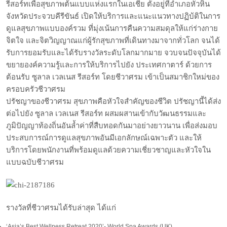
รีสอร์ทเพื่อสุขภาพต้นแบบแห่งแรกในเอเชีย ตั้งอยู่ที่อำเภอหัวหิน
จังหวัดประจวบคีรีขันธ์ เปิดให้บริการและแนะแนวทางปฏิบ้ติในการ
ดูแลสุขภาพแบบองค์รวม ที่มุ่งเน้นการคืนความสมดุลให้แก่ร่างกาย
จิตใจ และจิตวิญญาณแก่ผู้รักสุขภาพที่เดินทางมาจากทั่วโลก จนได้
รับการยอมรับและได้รับรางวัลระดับโลกมากมาย จวบจนปัจจุบันได้
ขยายองค์ความรู้และการให้บริการไปยัง ประเทศกาตาร์ ด้วยการ
ต้อนรับ ซูลาล เวลเนส รีสอร์ท โดยชีวาศรม เข้าเป็นสมาชิกใหม่ของ
ครอบครัวชีวาศรม
ปรัชญาของชีวาศรม สุขภาพคือหัวใจสำคัญของชีวิต ปรัชญานี้ได้ส่ง
ต่อไปยัง ซูลาล เวลเนส รีสอร์ท ผสมผสานเข้ากับวัฒนธรรมและ
ภูมิปัญญาท้องถิ่นอันล้ำค่าที่สืบทอดกันมาอย่างยาวนาน เพื่อส่งมอบ
ประสบการณ์การดูแลสุขภาพอันมีเอกลักษณ์เฉพาะตัว และให้
บริการโดยพนักงานที่พร้อมดูแลด้วยความเชี่ยวชาญและหัวใจใน
แบบฉบับชีวาศรม
รางวัลที่ชีวาศรมได้รับล่าสุด ได้แก่
‘Asia’s Best Wellness Retreat 2020’- World Spa Awards (UK)