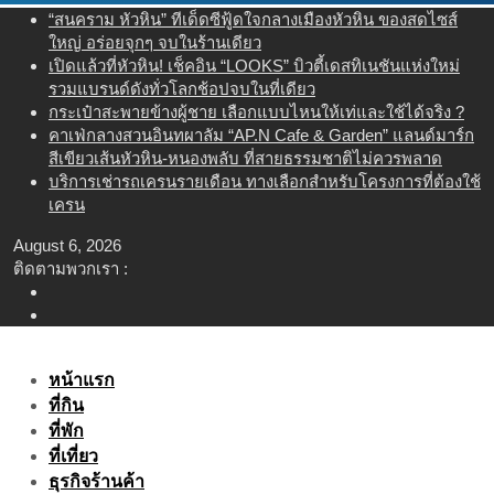
Skip
“สนคราม หัวหิน” ทีเด็ดซีฟู้ดใจกลางเมืองหัวหิน ของสดไซส์
to
ใหญ่ อร่อยจุกๆ จบในร้านเดียว
content
เปิดแล้วที่หัวหิน! เช็คอิน “LOOKS” บิวตี้เดสทิเนชันแห่งใหม่
รวมแบรนด์ดังทั่วโลกช้อปจบในที่เดียว
กระเป๋าสะพายข้างผู้ชาย เลือกแบบไหนให้เท่และใช้ได้จริง ?
คาเฟ่กลางสวนอินทผาลัม “AP.N Cafe & Garden” แลนด์มาร์ก
สีเขียวเส้นหัวหิน-หนองพลับ ที่สายธรรมชาติไม่ควรพลาด
บริการเช่ารถเครนรายเดือน ทางเลือกสำหรับโครงการที่ต้องใช้
เครน
August 6, 2026
ติดตามพวกเรา :
หน้าแรก
ที่กิน
ที่พัก
ที่เที่ยว
ธุรกิจร้านค้า