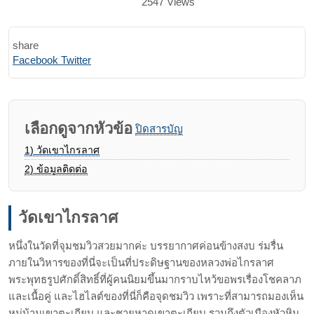
2547
Views
share
Print
Share
Facebook
Twitter
via
Email
เลือกดูจากหัวข้อ
ปิดสารบัญ
1)
วัดเขาไกรลาศ
2)
ข้อมูลติดต่อ
วัดเขาไกรลาศ
หนึ่งในวัดที่จุมชมวิวสวยมากค่ะ บรรยากาศค่อนข้างสงบ ร่มรื่น
ภายในวิหารของที่นี่จะเป็นที่ประดิษฐานของหลวงพ่อไกรลาศ
พระพุทธรูปศักดิ์สิทธิ์ที่ผู้คนนิยมขึ้นมากราบไหว้ขอพรเรื่องโชคลาภ
และเนื้อคู่
และไฮไลต์ของที่นี่ก็คือจุดชมวิว เพราะที่สามารถมองเห็น
หมู่บ้านเขาตะเกียบ และชายหาดเขาตะเกียบ รวมถึงตัวเมืองหัวหิน