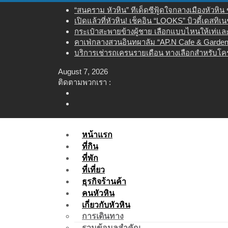
Skip
“สนคราม หัวหิน” ทีเด็ดซีฟู้ดใจกลางเมืองหัวหิ
to
เปิดแล้วที่หัวหิน! เช็คอิน “LOOKS” บิวตี้เดสทิ
content
กระเป๋าสะพายข้างผู้ชาย เลือกแบบไหนให้เท่และใ
คาเฟ่กลางสวนอินทผาลัม “AP.N Cafe & Garden”
บริการเช่ารถเครนรายเดือน ทางเลือกสำหรับโคร
August 7, 2026
ติดตามพวกเรา :
หน้าแรก
ที่กิน
ที่พัก
ที่เที่ยว
ธุรกิจร้านค้า
คนหัวหิน
เกี่ยวกับหัวหิน
การเดินทาง
รวมข้อมูลสำคัญ