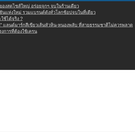
น ของสดไซส์ใหญ่ อร่อยจุกๆ จบในร้านเดียว
เนชันแห่งใหม่ รวมแบรนด์ดังทั่วโลกช้อปจบในที่เดียว
ช้ได้จริง ?
 แลนด์มาร์กสีเขียวเส้นหัวหิน-หนองพลับ ที่สายธรรมชาติไม่ควรพลาด
งการที่ต้องใช้เครน