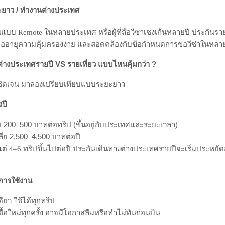
ะราคาเฉลี่ยสูงกว่ารายเที่ยว แต่เมื่อพิจารณาความถี่ในการเดินทางแล้ว 
้องบินต่างประเทศบ่อย
ะชุม เจรจาธุรกิจ หรือเข้า–ออกประเทศเพื่อนบ้านหลายครั้งในรอบปี หากซื้
ายรวมอาจสูงกว่าแผนรายปีหลายเท่า ประกันเดินทางต่างประเทศรายปีช่ว
และมั่นใจได้ว่าทุกทริปจะมีความคุ้มครองต่อเนื่องเสมอ
วสายเที่ยวหลายทริป
ปสั้น ๆ ตลอดปี เช่น ญี่ปุ่นช่วงใบไม้แดง เกาหลีช่วงซากุระ หรือไปยุ
้วมากกว่า 3–4 ครั้งต่อปี ประกันรายปีแทบจะจ่ายถูกกว่าแน่นอน
รัวอยู่ต่างประเทศ
างไปเยี่ยมครอบครัวหรือไปดูแลญาติที่ต่างประเทศบ่อย ๆ ควรใช้แผนรายป
งเช็กว่าประกันหมดอายุหรือยัง ก่อนเดินทางแต่ละครั้ง
ยะยาว / ทำงานต่างประเทศ