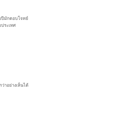
กลุ่มต่อไปนี้
อรายเที่ยวทุก
ยให้วางแผน
โรปปลายปี หาก
ีเพื่อความอุ่น