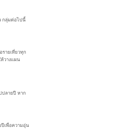
d by 
GliaStudios
เวลา ค่าใช้จ่าย