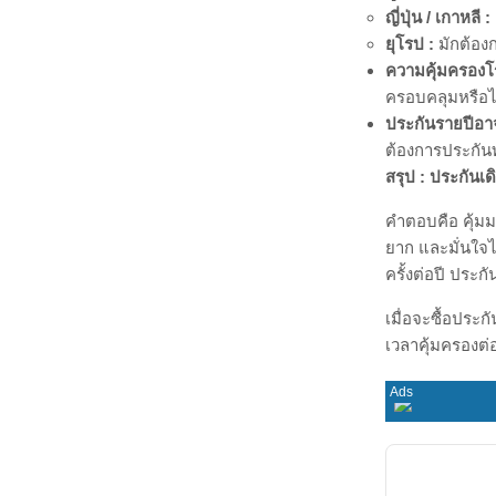
โดยทั่วไปให้คว
ค่ารักษาพยาบา
การยกเลิกเที่ยว
กระเป๋าเดินทา
ความคุ้มครองอุบ
ความคุ้มครองคว
ความต่างหลักมั
ข้อควรรู้ก่อนซ
แม้จะคุ้มค่า แต
เช็กจำนวนวันที
ซื้อเสริมในช่วงท
ตรวจสอบประเท
สงคราม ควรอ่า
ดูวงเงินค่ารัก
ญี่ปุ่น / เกาหลี :