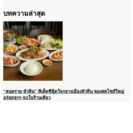
บทความล่าสุด
“สนคราม หัวหิน” ทีเด็ดซีฟู้ดใจกลางเมืองหัวหิน ของสดไซส์ใหญ่
อร่อยจุกๆ จบในร้านเดียว
July 25, 2026
เปิดแล้วที่หัวหิน! เช็คอิน “LOOKS” บิวตี้เดสทิเนชันแห่งใหม่ รวม