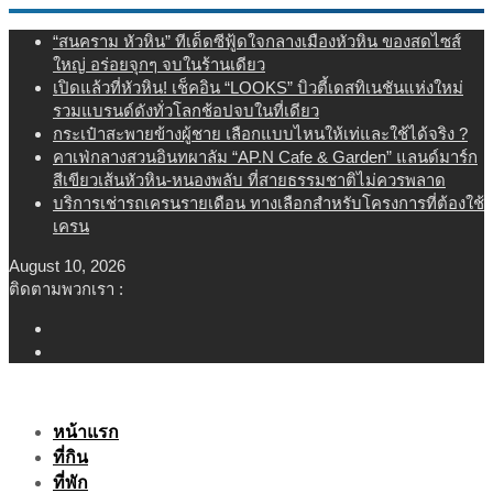
Skip
“สนคราม หัวหิน” ทีเด็ดซีฟู้ดใจกลางเมืองหัวหิน ของสดไซส์
to
ใหญ่ อร่อยจุกๆ จบในร้านเดียว
content
เปิดแล้วที่หัวหิน! เช็คอิน “LOOKS” บิวตี้เดสทิเนชันแห่งใหม่
รวมแบรนด์ดังทั่วโลกช้อปจบในที่เดียว
กระเป๋าสะพายข้างผู้ชาย เลือกแบบไหนให้เท่และใช้ได้จริง ?
คาเฟ่กลางสวนอินทผาลัม “AP.N Cafe & Garden” แลนด์มาร์ก
สีเขียวเส้นหัวหิน-หนองพลับ ที่สายธรรมชาติไม่ควรพลาด
บริการเช่ารถเครนรายเดือน ทางเลือกสำหรับโครงการที่ต้องใช้
เครน
August 10, 2026
ติดตามพวกเรา :
หน้าแรก
ที่กิน
ที่พัก