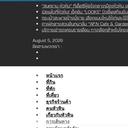
Skip
“สนคราม หัวหิน” ทีเด็ดซีฟู้ดใจกลางเมืองหัวหิน
to
เปิดแล้วที่หัวหิน! เช็คอิน “LOOKS” บิวตี้เดสทิเนช
content
กระเป๋าสะพายข้างผู้ชาย เลือกแบบไหนให้เท่และใช้ไ
คาเฟ่กลางสวนอินทผาลัม “AP.N Cafe & Garden”
บริการเช่ารถเครนรายเดือน ทางเลือกสำหรับโครงก
August 5, 2026
ติดตามพวกเรา :
หน้าแรก
ที่กิน
ที่พัก
ที่เที่ยว
ธุรกิจร้านค้า
คนหัวหิน
เกี่ยวกับหัวหิน
การเดินทาง