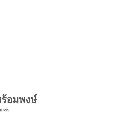
ร้อมพงษ์
iews