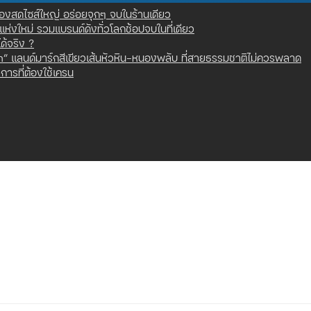
 ของสดไซส์ใหญ่ อร่อยจุกๆ จบในร้านเดียว
ันแห่งใหม่ รวมแบรนด์ดังทั่วโลกช้อปจบในที่เดียว
ด้จริง ?
 แลนด์มาร์กสีเขียวเส้นหัวหิน-หนองพลับ ที่สายธรรมชาติไม่ควรพลาด
ารที่ต้องใช้เครน