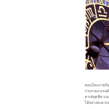
คอนโดแถวพร้อมพง
รวบรวมแบรนด์ดั
คาเฟ่สุดชิค และ
ได้อย่างสะดวก