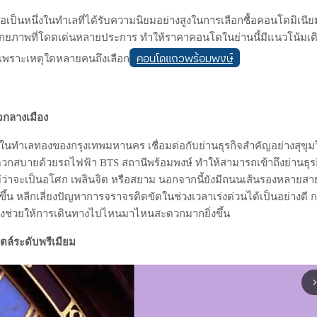
via
Email
ือเป็นหนึ่งในทำเลที่ได้รับความนิยมอย่างสูงในการเลือกซื้อคอนโดมิเน
ศักยภาพที่โดดเด่นหลายประการ ทำให้ราคาคอนโดในย่านนี้มีแนวโน้มเต
คอนโดแถวพร้อมพงษ์
ว่าเพราะเหตุใดหลายคนถึงเลือก
กลางเมือง
ยู่ในทำเลทองของกรุงเทพมหานคร เชื่อมต่อกับย่านธุรกิจสำคัญอย่างสุขุ
วกสบายด้วยรถไฟฟ้า BTS สถานีพร้อมพงษ์ ทำให้สามารถเข้าถึงย่านธุร
ม่ว่าจะเป็นอโศก เพลินจิต หรือสยาม นอกจากนี้ยังมีถนนเส้นรองหลายสาย
ขึ้น หลีกเลี่ยงปัญหาการจราจรติดขัดในช่วงเวลาเร่งด่วนได้เป็นอย่างดี
ึงช่วยให้การเดินทางไปไหนมาไหนสะดวกมากยิ่งขึ้น
ตล์ระดับพรีเมียม
arrow_forward_