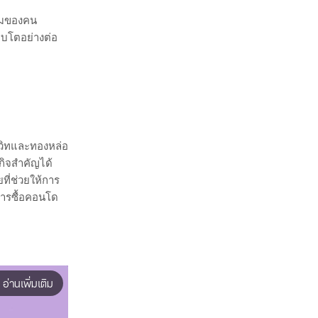
ียมของคน
ิบโตอย่างต่อ
มวิทและทองหล่อ
กิจสำคัญได้
ที่ช่วยให้การ
 การซื้อคอนโด
อ่านเพิ่มเติม
ios