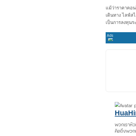
แม้ว่าราคาคอนโ
เดินทาง ไลฟ์สไ
เป็นการลงทุนร
HuaHi
พวกเราหัวหิ
คิดถึงพวกเ