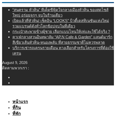
Skip
“สนคราม หัวหิน” ทีเด็ดซีฟู้ดใจกลางเมืองหัวหิน ของสดไซส์
to
ใหญ่ อร่อยจุกๆ จบในร้านเดียว
content
เปิดแล้วที่หัวหิน! เช็คอิน “LOOKS” บิวตี้เดสทิเนชันแห่งใหม่
รวมแบรนด์ดังทั่วโลกช้อปจบในที่เดียว
กระเป๋าสะพายข้างผู้ชาย เลือกแบบไหนให้เท่และใช้ได้จริง ?
คาเฟ่กลางสวนอินทผาลัม “AP.N Cafe & Garden” แลนด์มาร์ก
สีเขียวเส้นหัวหิน-หนองพลับ ที่สายธรรมชาติไม่ควรพลาด
บริการเช่ารถเครนรายเดือน ทางเลือกสำหรับโครงการที่ต้องใช้
เครน
August 9, 2026
ติดตามพวกเรา :
หน้าแรก
ที่กิน
ที่พัก