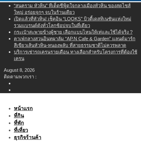
Skip
“สนคราม หัวหิน” ทีเด็ดซีฟู้ดใจกลางเมืองหัวหิน ของสดไซส์
to
ใหญ่ อร่อยจุกๆ จบในร้านเดียว
content
เปิดแล้วที่หัวหิน! เช็คอิน “LOOKS” บิวตี้เดสทิเนชันแห่งใหม่
รวมแบรนด์ดังทั่วโลกช้อปจบในที่เดียว
กระเป๋าสะพายข้างผู้ชาย เลือกแบบไหนให้เท่และใช้ได้จริง ?
คาเฟ่กลางสวนอินทผาลัม “AP.N Cafe & Garden” แลนด์มาร์ก
สีเขียวเส้นหัวหิน-หนองพลับ ที่สายธรรมชาติไม่ควรพลาด
บริการเช่ารถเครนรายเดือน ทางเลือกสำหรับโครงการที่ต้องใช้
เครน
August 8, 2026
ติดตามพวกเรา :
หน้าแรก
ที่กิน
ที่พัก
ที่เที่ยว
ธุรกิจร้านค้า