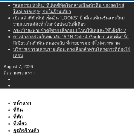
Skip
“สนคราม หัวหิน” ทีเด็ดซีฟู้ดใจกลางเมืองหัวหิน ของสดไซส์
to
ใหญ่ อร่อยจุกๆ จบในร้านเดียว
content
เปิดแล้วที่หัวหิน! เช็คอิน “LOOKS” บิวตี้เดสทิเนชันแห่งใหม่
รวมแบรนด์ดังทั่วโลกช้อปจบในที่เดียว
กระเป๋าสะพายข้างผู้ชาย เลือกแบบไหนให้เท่และใช้ได้จริง ?
คาเฟ่กลางสวนอินทผาลัม “AP.N Cafe & Garden” แลนด์มาร์ก
สีเขียวเส้นหัวหิน-หนองพลับ ที่สายธรรมชาติไม่ควรพลาด
บริการเช่ารถเครนรายเดือน ทางเลือกสำหรับโครงการที่ต้องใช้
เครน
August 7, 2026
ติดตามพวกเรา :
หน้าแรก
ที่กิน
ที่พัก
ที่เที่ยว
ธุรกิจร้านค้า