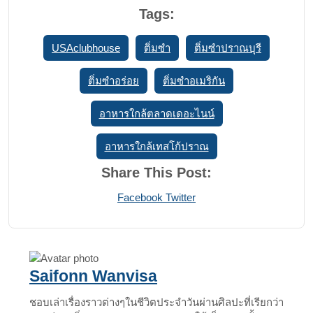
Tags:
USAclubhouse
ติ่มซำ
ติ่มซำปราณบุรี
ติ่มซำอร่อย
ติ่มซำอเมริกัน
อาหารใกล้ตลาดเดอะไนน์
อาหารใกล้เทสโก้ปราณ
Share This Post:
Print
Share
Facebook
Twitter
via
Email
Saifonn Wanvisa
ชอบเล่าเรื่องราวต่างๆในชีวิตประจำวันผ่านศิลปะที่เรียกว่า