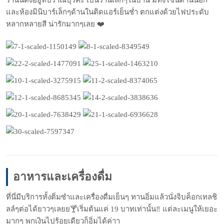
ร้านนี้ตั้งอยู่ที่ปราณบุรีค่ะ เป็นร้านเล็กๆในบ้าน มีทั้งโซนด้านนอก
และห้องมินิบาร์เล็กๆด้านในติดแอร์เย็นช่ำ ตกแต่งด้วยไฟประดับ
หลากหลายสี น่ารักมากๆเลย
❤️
อาหารและเครื่องดื่ม
ที่นี่มีบริการทั้งติ่มซำและเครื่องดื่มเย็นๆ ทานอิ่มแล้วนั่งจิบค็อกเทลชิ
ลล์ๆต่อได้ยาวๆเลยย
🍸
เริ่มต้นแค่ 19 บาทเท่านั้น
‼️
แต่ละเมนูให้เยอะ
มากๆ พกเงินไปร้อยเดียวก็อิ่มได้ค่าา