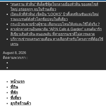
Skip
“สนคราม หัวหิน” ทีเด็ดซีฟู้ดใจกลางเมืองหัวหิน ของสดไซส์
to
ใหญ่ อร่อยจุกๆ จบในร้านเดียว
content
เปิดแล้วที่หัวหิน! เช็คอิน “LOOKS” บิวตี้เดสทิเนชันแห่งใหม่
รวมแบรนด์ดังทั่วโลกช้อปจบในที่เดียว
กระเป๋าสะพายข้างผู้ชาย เลือกแบบไหนให้เท่และใช้ได้จริง ?
คาเฟ่กลางสวนอินทผาลัม “AP.N Cafe & Garden” แลนด์มาร์ก
สีเขียวเส้นหัวหิน-หนองพลับ ที่สายธรรมชาติไม่ควรพลาด
บริการเช่ารถเครนรายเดือน ทางเลือกสำหรับโครงการที่ต้องใช้
เครน
August 8, 2026
ติดตามพวกเรา :
หน้าแรก
ที่กิน
ที่พัก
ที่เที่ยว
ธุรกิจร้านค้า