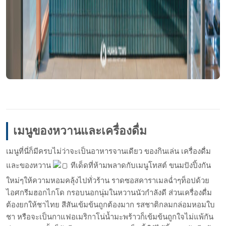
เมนูของหวานและเครื่องดื่ม
เมนูที่นี่ก็มีครบไม่ว่าจะเป็นอาหารจานเดียว ของกินเล่น เครื่องดื่ม
และของหวาน
ทีเด็ดที่ห้ามพลาดกับเมนูโทสต์ ขนมปังปิ้งกัน
ใหม่ๆให้ความหอมคลุ้งไปทั่วร้าน ราดซอสคาราเมลฉ่ำๆท็อปด้วย
ไอศกรีมฮอกไกโด กรอบนอกนุ่มในหวานนัวกำลังดี ส่วนเครื่องดื่ม
ต้องยกให้ชาไทย สีสันเข้มข้นถูกต้องมาก รสชาติกลมกล่อมหอมใบ
ชา หรือจะเป็นกาแฟอเมริกาโน่น้ำมะพร้าวก็เข้มข้นถูกใจไม่แพ้กัน