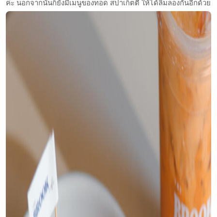
ค่ะ นอกจากนั้นก็ยังมีเมนูของทอด สปาเก็ตตี้ ให้ได้ลิ้มลองกันอีกด้วย