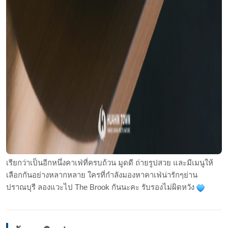
เรียกว่าเป็นอีกหนึ่งคาเฟ่ที่ครบถ้วน มูดดี ถ่ายรูปสวย และมีเมนูให้
เลือกกันอย่างหลากหลาย ใครที่กำลังมองหาคาเฟ่น่ารักๆย่าน
ปราณบุรี ลองแวะไป The Brook กันนะคะ รับรองไม่ผิดหวัง