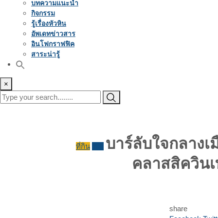
บทความแนะนำ
กิจกรรม
รู้เรื่องหัวหิน
อัพเดทข่าวสาร
อินโฟกราฟฟิค
สาระน่ารู้
×
บาร์ลับใจกลางเ
ที่กิน
รีวิว
คลาสสิควินเ
share