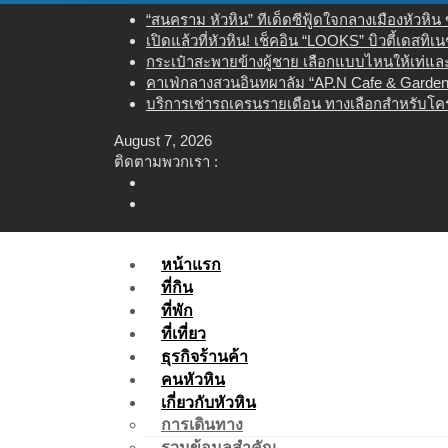
Skip
“สนคราม หัวหิน” ทีเด็ดซีฟู้ดใจกลางเมืองหัวหิ
to
เปิดแล้วที่หัวหิน! เช็คอิน “LOOKS” บิวตี้เดสทิ
content
กระเป๋าสะพายข้างผู้ชาย เลือกแบบไหนให้เท่และใ
คาเฟ่กลางสวนอินทผาลัม “AP.N Cafe & Garden”
บริการเช่ารถเครนรายเดือน ทางเลือกสำหรับโคร
August 7, 2026
ติดตามพวกเรา :
หน้าแรก
ที่กิน
ที่พัก
ที่เที่ยว
ธุรกิจร้านค้า
คนหัวหิน
เกี่ยวกับหัวหิน
การเดินทาง
รวมข้อมูลสำคัญ