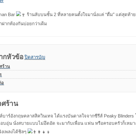
Print
Share
er
via
Email
man Bar
ร้านลับบนชั้น 2 ที่หลายคนตั้งใจมานั่งแค่ “ดื่ม”
แต่สุดท้า
ากท้องกันบ่อยกว่าเดิม
ากหัวข้อ
ปิดสารบัญ
ศร้าน
ร
ต่อ
ศร้าน
์บาร์อังกฤษคลาสสิควินเทจ ได้แรงบันดาลใจจากซีรีส์ Peaky Blinders 
อบอุ่น นั่งสบายแบบไม่อึดอัด จะมากับเพื่อน แฟน หรือครอบครัวก็เหมา
ฟังเพลงได้ชิลๆ