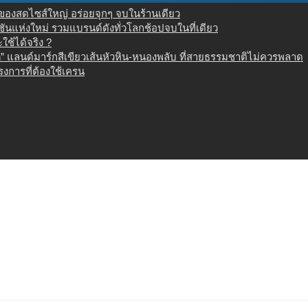
น ของสดไซส์ใหญ่ อร่อยจุกๆ จบในร้านเดียว
เนชันแห่งใหม่ รวมแบรนด์ดังทั่วโลกช้อปจบในที่เดียว
ช้ได้จริง ?
 แลนด์มาร์กสีเขียวเส้นหัวหิน-หนองพลับ ที่สายธรรมชาติไม่ควรพลาด
งการที่ต้องใช้เครน