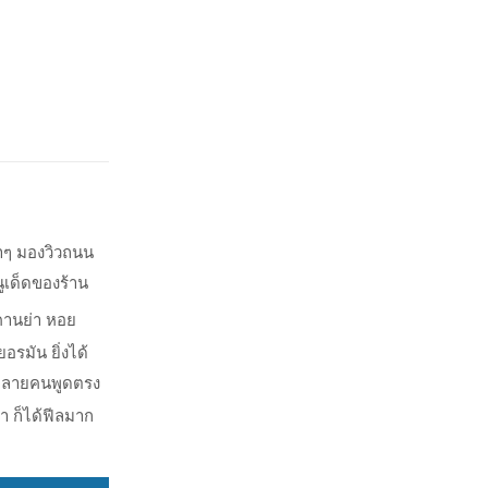
บาๆ มองวิวถนน
ูเด็ดของร้าน
ิคานย่า หอย
เยอรมัน
ยิ่งได้
้าหลายคนพูดตรง
อา ก็ได้ฟีลมาก