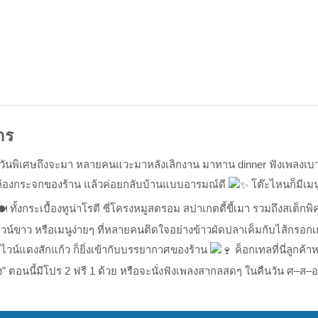
าร
องรอวันพิเศษถึงจะมา หลายคนแวะมาหลังเลิกงาน มาทาน dinner ฟังเพลงเ
องกระจกของร้าน แล้วค่อยกลับบ้านแบบอารมณ์ดี
โต๊ะไหนก็มีเมน
ทั้งกระเบื้องทูน่าโรตี ซี่โครงหมูสตรอม สปาเกตตี้ขี้เมา รวมถึงสเต็กพ
น์ขาว หรือเมนูง่ายๆ ที่หลายคนติดใจอย่างข้าวผัดปลาเค็มกับไส้กรอก
อไวน์แดงสักแก้ว ก็ยิ่งเข้ากับบรรยากาศของร้าน
ค็อกเทลที่นี่ลูกค
ิง” ตอนนี้มีโปร 2 ฟรี 1 ด้วย หรือจะนั่งฟังเพลงสากลสดๆ ในคืนวัน ศ–ส–