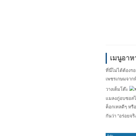
เมนูอาห
ที่นี่ไม่ได้ต้
เพชรเกษมจากห้
วางเต็มโต๊ะ
แมลงภู่อบซอสไว
ค็อกเทลดีๆ หรื
กันว่า “อร่อยจร