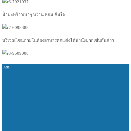
น้ำมะพร้าวเบาๆ หวาน หอม ชื่นใจ
บริเวณโซนภายในห้องอาหารตกแ
ต่งได้น่านั่งมากเข่นกันค่า
า