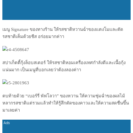
เมนู Signature ของทางร้าน ให้รสชาติหวานฉ่ำของแตงโมแล
ะตัด
รสชาติเค็มด้วยชีส อร่อยมากค่าา
สปาเก็ตตี้กุ้งล็อบสเตอร์ ให้รสชาติหอมเครื่องเทศกำลั
งดีและเนื้อกุ้ง
แน่นมาก เป็นเมนูที่บอกเลยว่าต้องลอ
งค่าา
ตบท้ายด้วย “เบอร์รี่ พัฟโลวา” ของหวาน ให้ความชุ่มฉ่ำของผลไม้
หลาก
รสชาติแต่รวมแล้วทำให้รู้สึ
กตัดของคาวและให้ความสดชื่น
ขึ้น
มาเลยค่า