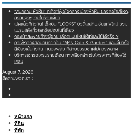
Skip
“สนคราม หัวหิน” ทีเด็ดซีฟู้ดใจกลางเมืองหัวหิน ของสดไซส์ใหญ่
to
อร่อยจุกๆ จบในร้านเดียว
content
เปิดแล้วที่หัวหิน! เช็คอิน “LOOKS” บิวตี้เดสทิเนชันแห่งใหม่ รวม
แบรนด์ดังทั่วโลกช้อปจบในที่เดียว
กระเป๋าสะพายข้างผู้ชาย เลือกแบบไหนให้เท่และใช้ได้จริง ?
คาเฟ่กลางสวนอินทผาลัม “AP.N Cafe & Garden” แลนด์มาร์ก
สีเขียวเส้นหัวหิน-หนองพลับ ที่สายธรรมชาติไม่ควรพลาด
บริการเช่ารถเครนรายเดือน ทางเลือกสำหรับโครงการที่ต้องใช้
เครน
August 7, 2026
ติดตามพวกเรา :
หน้าแรก
ที่กิน
ที่พัก