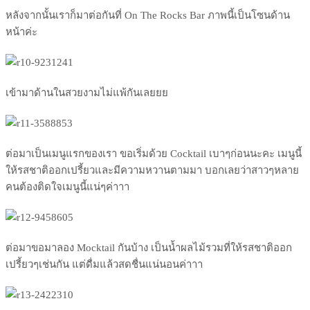
หลังจากนั้นเราก็มาต่อกันที
่ On The Rocks Bar ภาพนี้เป็นโซนด้าน
หน้าค่ะ
เข้ามาด้านในสวยงามไม่แพ้กั
นเลยยย
ต่อมาเป็นเมนูแรกของเรา ขอเริ่มด้วย Cocktail เบาๆก่อนนะคะ เมนูนี้
ให้รสชาติออกเปรี้ยว
และมีความหวานตามมา บอกเลยว่าสาวๆหลาย
คนต้องติด
ใจเมนูนี้แน่ๆค่าาา
ต่อมาขอมาลอง Mocktail กันบ้าง เป็นน้ำผลไม้รวมที่ให้รสชาต
ิออก
เปรี้ยวๆเช่นกัน แต่ดื่มแล้วสดชื่นแน่นอนค่า
าา