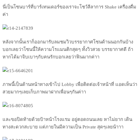
นี่เป็นโซนบาร์ที่บาร์เทนเด
อร์ของเราจะโชว์ลีลาการ Shake เครื่องดื่ม
ค่า
หลังจากนั้นเราก็ออกมารับลม
ชมวิวบรรยากาศโซนด้านนอกกัน
บ้าง
บอกเลยว่าโซนนี้ให้ความโรแม
นติกสุดๆ ทั้งวิวสวย บรรยากาศดี ถ้า
หากได้มาจิบเบาๆกับคนรัก
บอกเลยว่าฟินมากค่าา
ภาพนี้เป็นด้านหน้าทางเข้าไ
ป Lobby เพื่อติดต่อเจ้าหน้าที่ แอดเห็นว่า
สวยมากๆเลยเก็บภา
พมาฝากเพื่อนๆกันค่าา
และขอปิดท้ายด้วยป้าหน้าโรง
แรม อยู่ตอดถนนเลย หาไม่ยาก เดิน
ทางสะดวกสะบาย แต่ภายในมีความเป็น Private สุดๆเลยน้าาา