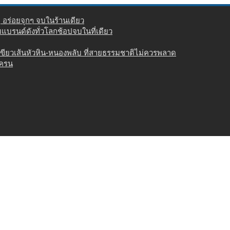
่ อร่อยจุกๆ จบในร้านเดียว
วมแบรนด์ดังทั่วโลกช้อปจบในที่เดียว
เขียวเส้นหัวหิน-หนองพลับ ที่สายธรรมชาติไม่ควรพลาด
เครน