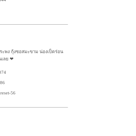
ากระพง กุ้งซอสมะขาม น่องเป็ดร่อน
้นเลย ❤