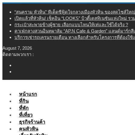
Skip
“สนคราม หัวหิน” ทีเด็ดซีฟู้ดใจกลางเมืองหัวหิน ของสดไซส์ใหญ
to
เปิดแล้วที่หัวหิน! เช็คอิน “LOOKS” บิวตี้เดสทิเนชันแห่งใหม่ ร
content
กระเป๋าสะพายข้างผู้ชาย เลือกแบบไหนให้เท่และใช้ได้จริง ?
คาเฟ่กลางสวนอินทผาลัม “AP.N Cafe & Garden” แลนด์มาร์กสี
บริการเช่ารถเครนรายเดือน ทางเลือกสำหรับโครงการที่ต้องใช้
August 7, 2026
ติดตามพวกเรา :
หน้าแรก
ที่กิน
ที่พัก
ที่เที่ยว
ธุรกิจร้านค้า
คนหัวหิน