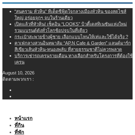
Skip
“สนคราม หัวหิน” ทีเด็ดซีฟู้ดใจกลางเมืองหัวหิน ของสดไซส์
to
ใหญ่ อร่อยจุกๆ จบในร้านเดียว
content
เปิดแล้วที่หัวหิน! เช็คอิน “LOOKS” บิวตี้เดสทิเนชันแห่งใหม่
รวมแบรนด์ดังทั่วโลกช้อปจบในที่เดียว
กระเป๋าสะพายข้างผู้ชาย เลือกแบบไหนให้เท่และใช้ได้จริง ?
คาเฟ่กลางสวนอินทผาลัม “AP.N Cafe & Garden” แลนด์มาร์ก
สีเขียวเส้นหัวหิน-หนองพลับ ที่สายธรรมชาติไม่ควรพลาด
บริการเช่ารถเครนรายเดือน ทางเลือกสำหรับโครงการที่ต้องใช้
เครน
August 10, 2026
ติดตามพวกเรา :
หน้าแรก
ที่กิน
ที่พัก