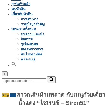
ธุรกิจร้านค้า
คนหัวหิน
เกี่ยวกับหัวหิน
การเดินทาง
รวมข้อมูลสำคัญ
บทความทั้งหมด
บทความแนะนำ
กิจกรรม
รู้เรื่องหัวหิน
อัพเดทข่าวสาร
อินโฟกราฟฟิค
สาระน่ารู้
×
สาวกเส้นห้ามพลาด กับเมนูก๋วยเตี๋ยว
ที่กิน
รีวิว
น้ำแดง “ไซเรนซ์ – Siren51”