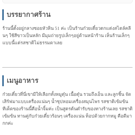
บรรยากาศร้าน
ร้านนี้ตั้งอยู่กลางซอยหัวหิน 51 ค่ะ เป็นร้านก๋วยเตี๋ยวตกแต่งสไตล์คลี
นๆ ใช้สีขาวเป็นหลัก มีมุมถ่ายรูปเล็กๆอยู่ด้านหน้าร้าน เห็นร้านเล็กๆ
แบบนี้แต่รสชาติไม่ธรรมดาเลย
เมนูอาหาร
ก๋วยเตี๋ยวที่นี่เขามีให้เลือกทั้งหมูตุ๋น เนื้อตุ๋น รวมถึงเอ็น และลูกชิ้น จัด
เสิร์ฟมาแบบเครื่องแน่นๆ น้ำซุปหอมเครื่องสมุนไพร รสชาติเข้มข้น
ทีเด็ดของร้านนี้คือน้ำจิ้มค่ะ เป็นสูตรต้นตำรับของทางร้านเลย รสชาติ
เข้มข้น ทานคู่กับก๋วยเตี๋ยวร้อนๆ เครื่องแน่น ท็อปด้วยกากหมู คือดีมา
กกค่ะ