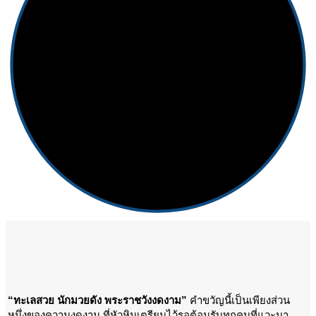
“ทะเลสวย นักมวยดัง พระราชวังงดงาม”
คำขวัญนี้เป็นเพียงส่วน
หนึ่งของความงดงาม ที่หัวหินเตรียมไว้รอต้อนรับทุกคนที่แวะมา