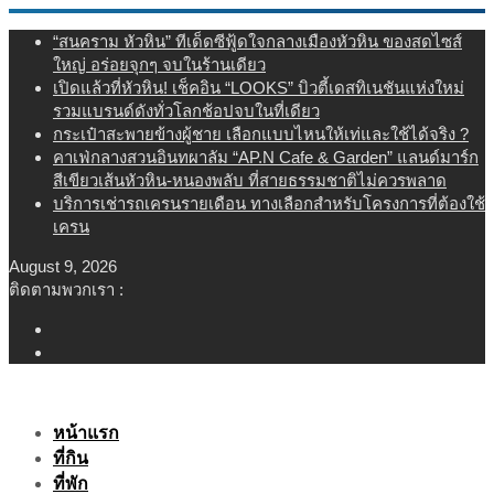
Skip
“สนคราม หัวหิน” ทีเด็ดซีฟู้ดใจกลางเมืองหัวหิน ของสดไซส์
to
ใหญ่ อร่อยจุกๆ จบในร้านเดียว
content
เปิดแล้วที่หัวหิน! เช็คอิน “LOOKS” บิวตี้เดสทิเนชันแห่งใหม่
รวมแบรนด์ดังทั่วโลกช้อปจบในที่เดียว
กระเป๋าสะพายข้างผู้ชาย เลือกแบบไหนให้เท่และใช้ได้จริง ?
คาเฟ่กลางสวนอินทผาลัม “AP.N Cafe & Garden” แลนด์มาร์ก
สีเขียวเส้นหัวหิน-หนองพลับ ที่สายธรรมชาติไม่ควรพลาด
บริการเช่ารถเครนรายเดือน ทางเลือกสำหรับโครงการที่ต้องใช้
เครน
August 9, 2026
ติดตามพวกเรา :
หน้าแรก
ที่กิน
ที่พัก