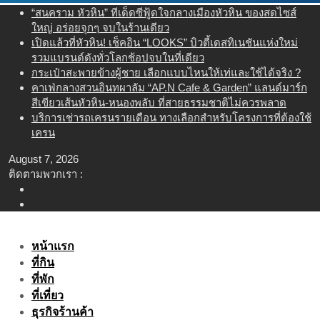
Skip
“สนคราม หัวหิน” ทีเด็ดซีฟู้ดใจกลางเมืองหัวหิน ของสดไซส์
to
ใหญ่ อร่อยจุกๆ จบในร้านเดียว
content
เปิดแล้วที่หัวหิน! เช็คอิน “LOOKS” บิวตี้เดสทิเนชันแห่งใหม่
รวมแบรนด์ดังทั่วโลกช้อปจบในที่เดียว
กระเป๋าสะพายข้างผู้ชาย เลือกแบบไหนให้เท่และใช้ได้จริง ?
คาเฟ่กลางสวนอินทผาลัม “AP.N Cafe & Garden” แลนด์มาร์ก
สีเขียวเส้นหัวหิน-หนองพลับ ที่สายธรรมชาติไม่ควรพลาด
บริการเช่ารถเครนรายเดือน ทางเลือกสำหรับโครงการที่ต้องใช้
เครน
August 7, 2026
ติดตามพวกเรา :
หน้าแรก
ที่กิน
ที่พัก
ที่เที่ยว
ธุรกิจร้านค้า