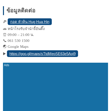
ข้อมูลติดต่อ
กอด หัวหิน Hug Hua Hin
🍕
🚗
หน้าโรงรับจำนำจี้อันตึ๊ง
⏰
09:00 – 21:00 น.
📞
061 530 1500
🌏
Google Maps
https://goo.gl/maps/sTtdMeoSE63e5Aoj9
▶️